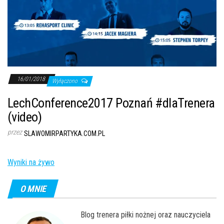
16/01/2018
Wyłączono
LechConference2017 Poznań #dlaTrenera
(video)
przez
SLAWOMIRPARTYKA.COM.PL
Wyniki na żywo
O MNIE
Blog trenera piłki nożnej oraz nauczyciela