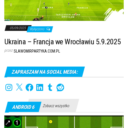
05/09/2025
Wyłączono
Ukraina – Francja we Wrocławiu 5.9.2025
przez
SLAWOMIRPARTYKA.COM.PL
ZAPRASZAM NA SOCIAL MEDIA:
Instagram
X
Facebook
LinkedIn
Tumblr
Reddit
Zobacz wszystko
ANDROID 6