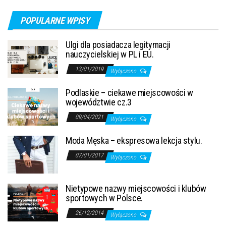
POPULARNE WPISY
Ulgi dla posiadacza legitymacji
nauczycielskiej w PL i EU.
13/01/2019
Wyłączono
Podlaskie – ciekawe miejscowości w
województwie cz.3
09/04/2021
Wyłączono
Moda Męska – ekspresowa lekcja stylu.
07/01/2017
Wyłączono
Nietypowe nazwy miejscowości i klubów
sportowych w Polsce.
26/12/2014
Wyłączono