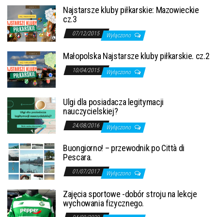
Najstarsze kluby piłkarskie: Mazowieckie
cz.3
07/12/2015
Wyłączono
Małopolska Najstarsze kluby piłkarskie. cz.2
10/04/2015
Wyłączono
Ulgi dla posiadacza legitymacji
nauczycielskiej?
24/08/2016
Wyłączono
Buongiorno! – przewodnik po Città di
Pescara.
01/07/2017
Wyłączono
Zajęcia sportowe -dobór stroju na lekcje
wychowania fizycznego.