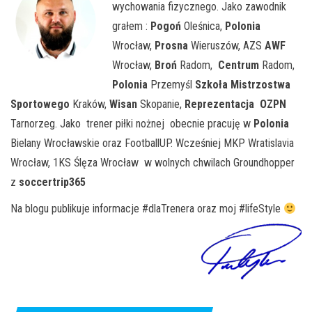
wychowania fizycznego. Jako zawodnik
grałem :
Pogoń
Oleśnica,
Polonia
Wrocław,
Prosna
Wieruszów, AZS
AWF
Wrocław,
Broń
Radom,
Centrum
Radom,
Polonia
Przemyśl
Szkoła Mistrzostwa
Sportowego
Kraków,
Wisan
Skopanie,
Reprezentacja OZPN
Tarnorzeg. Jako trener piłki nożnej obecnie pracuję w
Polonia
Bielany Wrocławskie oraz FootballUP. Wcześniej MKP Wratislavia
Wrocław, 1KS Ślęza Wrocław w wolnych chwilach Groundhopper
z
soccertrip365
Na blogu publikuje informacje #dlaTrenera oraz
moj #lifeStyle