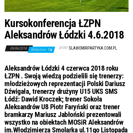
j
ę
Kursokonferencja ŁZPN
Aleksandrów Łódzki 4.6.2018
przez
SLAWOMIRPARTYKA.COM.PL
09/06/2018
Wyłączono
Aleksandrów Łódzki 4 czerwca 2018 roku
ŁZPN . Swoją wiedzą podzielili się trenerzy:
młodzieżowych reprezentacji Polski Dariusz
Dźwigała, trenerzy drużyny U15 UKS SMS
Łódź: Dawid Kroczek; trener Sokoła
Aleksandrów U8 Piotr Faryński oraz trener
bramkarzy Mariusz Jabłoński prezentowali
wszystko na obiektach MOSiR Aleksandrów
im.Włodzimierza Smolarka ul.11go Listopada