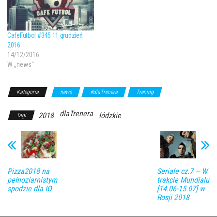
CafeFutbol #345 11 grudzień
2016
14/12/2016
W „news"
Kategoria
news
#dlaTrenera
Trening
dlaTrenera
2018
łódzkie
Tagi
Pizza2018 na
Seriale cz.7 – W
pełnoziarnistym
trakcie Mundialu
spodzie dla IO
[14.06-15.07] w
Rosji 2018