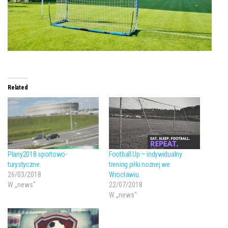
Related
Plany2018 sportowo-
Football Up – indywidualny
turystyczne.
trening piłki nożnej we
26/03/2018
Wrocławiu.
W „news"
22/07/2018
W „news"