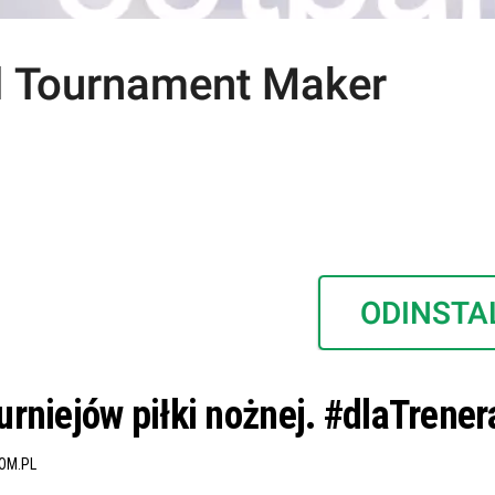
turniejów piłki nożnej. #dlaTrener
OM.PL