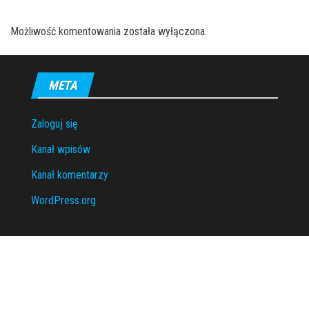
Możliwość komentowania została wyłączona.
META
Zaloguj się
Kanał wpisów
Kanał komentarzy
WordPress.org
Dumnie wspierane przez
WordPress
|
Motyw:
Envo Magazine