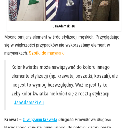
JanAdamski eu
Mocno omijany element w śród stylizacji męskich. Przyglądając
się w większości przypadków nie wykorzystany element w
marynarkach.
Szpilki do marynarki
Kolor kwiatka może nawiązywać do koloru innego
elementu stylizacji (np. krawata, poszetki, koszuli), ale
nie jest to wymóg bezwzględny. Ważne jest tylko,
żeby kolor kwiatka nie kłócił się z resztą stylizacji.
JanAdamski.eu
Krawat
–
O wiązaniu krawata
długość
Prawidłowa długość
klasycznego krawata, mniej więcej do połowy klamry paska.