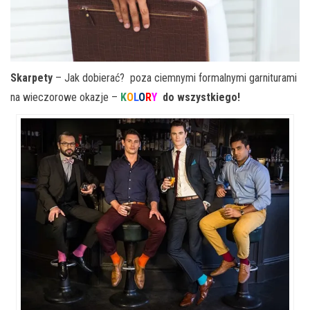
Skarpety
– Jak dobierać? poza ciemnymi formalnymi garniturami
na wieczorowe okazje –
K
O
L
O
R
Y
do wszystkiego!