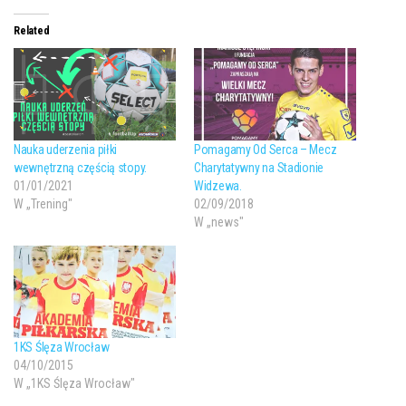
Related
Nauka uderzenia piłki
Pomagamy Od Serca – Mecz
wewnętrzną częścią stopy.
Charytatywny na Stadionie
01/01/2021
Widzewa.
W „Trening"
02/09/2018
W „news"
1KS Ślęza Wrocław
04/10/2015
W „1KS Ślęza Wrocław"