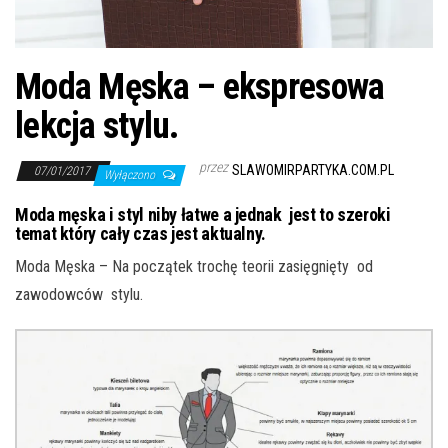
j
ę
Moda Męska – ekspresowa
lekcja stylu.
przez
SLAWOMIRPARTYKA.COM.PL
07/01/2017
Wyłączono
Moda męska i styl niby łatwe a jednak jest to szeroki
temat który cały czas jest aktualny.
Moda Męska – Na początek trochę teorii zasięgnięty od
zawodowców stylu.