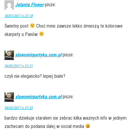
Jolanta Flower
pisze:
30/01/2017 o 21:18
Świetny post
Choć mnie zawsze lekko śmieszą te kolorowe
skarpety u Panów
slawomirpartyka.com.pl
pisze:
04/02/2017 o 21:31
czyli nie elegancko? lepiej białe?
slawomirpartyka.com.pl
pisze:
04/02/2017 o 21:33
bardzo dziekuje staralem sie zebrac kilka waznych info w jednym.
zachecam do podania dalej w social media