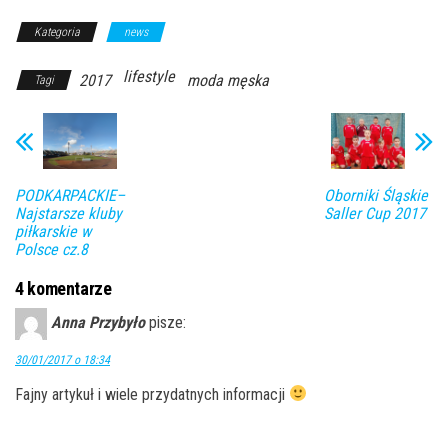
Kategoria
news
lifestyle
2017
moda męska
Tagi
PODKARPACKIE–
Oborniki Śląskie
Najstarsze kluby
Saller Cup 2017
piłkarskie w
Polsce cz.8
4 komentarze
Anna Przybyło
pisze:
30/01/2017 o 18:34
Fajny artykuł i wiele przydatnych informacji