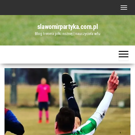
Przejdź
P
do
r
treści
slawomirpartyka.com.pl
z
Blog trenera piłki nożnej | nauczyciela wfu
e
ł
ą
c
z
n
a
w
i
g
a
c