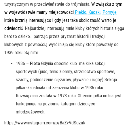
turystycznym w przeciwieństwie do trójmiasta.
W związku z tym
w województwie mamy miejscowości
Piekło, Kaczki, Pomyje
które brzmią interesująco i gdy jest taka okoliczność warto je
odwiedzić.
N
ajbardziej interesują mnie kluby których historia sięga
bardzo daleko… patrząc przez pryzmat historii i tradycji
klubowych z pewnością wyróżniają się kluby które powstały do
1939 roku.
Są nimi
:
1936 –
Flota
Gdynia obecnie klub ma kilka sekcji
sportowych (judo, tenis ziemny, strzelectwo sportowe,
szachy, podnoszenie cięzarów, pływanie i rugby) Sekcja
piłkarska istniała od założenia klubu w 1936 roku.
Rozwiązana została w 1973 roku. Obecnie piłka nożna jest
funkcjonuje na poziomie kategorii dziecięco-
młodzieżowych.
https://www.instagram.com/p/BaZvVdSgzul/