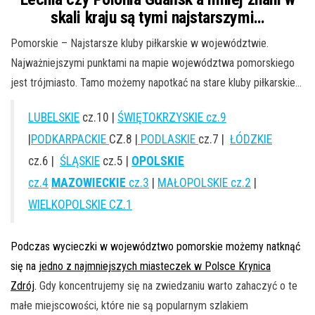
skali kraju są tymi najstarszymi…
Pomorskie – Najstarsze kluby piłkarskie w województwie.
N
ajważniejszymi punktami na mapie województwa pomorskiego
jest trójmiasto. Tamo możemy napotkać na stare kluby piłkarskie…
LUBELSKIE
cz.10 |
ŚWIĘTOKRZYSKIE cz.9
|
PODKARPACKIE
CZ.8 |
PODLASKIE
cz.7 |
ŁÓDZKIE
cz.6 |
ŚLĄSKIE
cz.5 |
OPOLSKIE
cz.4
MAZOWIECKIE
cz.3
|
MAŁOPOLSKIE cz.2
|
WIELKOPOLSKIE CZ.1
Podczas wycieczki w województwo pomorskie możemy natknąć
się na
jedno z najmniejszych miasteczek w Polsce Krynica
Zdrój
.
Gdy koncentrujemy się na zwiedzaniu warto zahaczyć o te
małe miejscowości, które nie są popularnym szlakiem