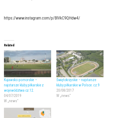
https://www.instagram.com/p/BlVkC9QHdw4/
Related
Kujawsko-pomorskie –
Świętokrzyskie – najstarsze
najstarsze kluby piłkarskie z
kluby piłkarskie w Polsce. cz.9
województwa cz.12.
20/08/2017
04/07/2019
W „news"
W „news"