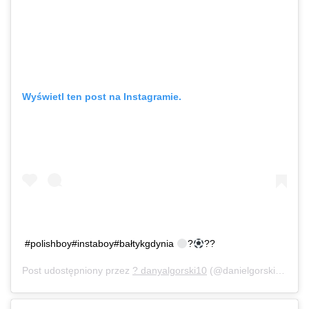
Wyświetl ten post na Instagramie.
#polishboy#instaboy#bałtykgdynia
?
??
Post udostępniony przez
? danyalgorski10
(@danielgorski10)
Lip