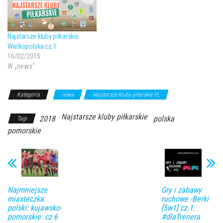
Najstarsze kluby piłkarskie:
Wielkopolska cz.1
16/02/2015
W „news"
Kategoria
news
Najstarsze kluby piłarskie PL
Najstarsze kluby piłkarskie
2018
polska
Tagi
pomorskie
Najmniejsze
Gry i zabawy
miasteczka
ruchowe -Berki
polski: kujawsko-
[5w1] cz.1.
pomorskie. cz.6
#dlaTrenera