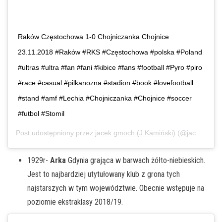
Raków Częstochowa 1-0 Chojniczanka Chojnice
23.11.2018 #Raków #RKS #Częstochowa #polska #Poland
#ultras #ultra #fan #fani #kibice #fans #football #Pyro #piro
#race #casual #pilkanozna #stadion #book #lovefootball
#stand #amf #Lechia #Chojniczanka #Chojnice #soccer
#futbol #Stomil
Post udostępniony przez
jacek gmoch (J.Kamiński)
(@jacek_gmoch)
1929r-
Arka
Gdynia grająca w barwach żółto-niebieskich.
Jest to najbardziej utytułowany klub z grona tych
najstarszych w tym województwie. Obecnie wstępuje na
poziomie ekstraklasy 2018/19.