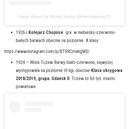
A post shared by Michal Janota (@michaljanota22)
1926.r
Kolejarz Chojnice
gra w niebiesko-czerwono-
białych barwach obecnie na poziomie A klasy.
https://www.instagram.com/p/BT9RCmahgM3/
1924 – Wisła Tczew Barwy biało-czerwone, najwyżej
występowała na poziomie III ligi, obecnie
Klasa okręgowa
2018/2019, grupa: Gdańsk II
. Tczew to 60 tyś. miasto
powiatowe.