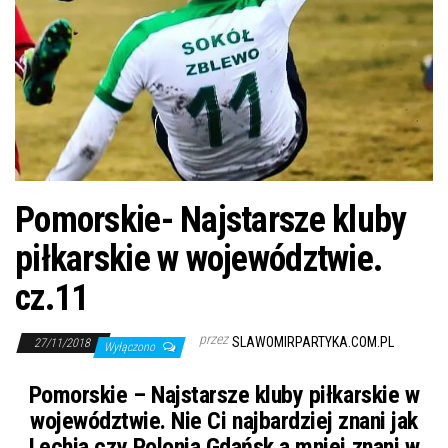
j
ę
Pomorskie- Najstarsze kluby
piłkarskie w województwie.
cz.11
przez
SLAWOMIRPARTYKA.COM.PL
27/11/2018
Wyłączono
Pomorskie – Najstarsze kluby piłkarskie w
województwie. Nie Ci najbardziej znani jak
Lechia czy Polonia Gdańsk a mniej znani w