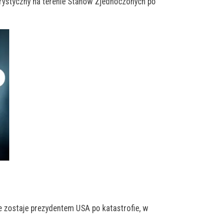
orystyczny na terenie Stanów Zjednoczonych po
ie zostaje prezydentem USA po katastrofie, w