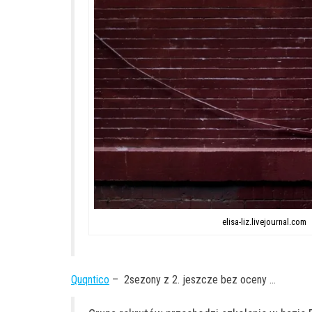
elisa-liz.livejournal.com
Quqntico
– 2sezony z 2. jeszcze bez oceny …