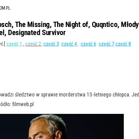
OM.PL
osch, The Missing, The Night of, Quqntico, Młod
el, Designated Survivor
ć.[
część 1
,
cześć 2
część 3
część 4
część 6
część 7
część 8
prowadzi śledztwo w sprawie morderstwa 13-letniego chłopca. Je
ódło: filmweb.pl