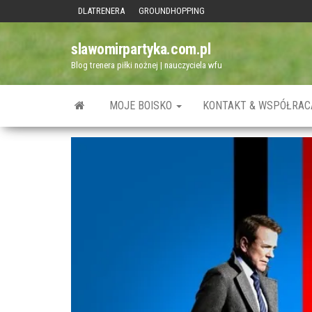
Przejdź
DLATRENERA
GROUNDHOPPING
do
slawomirpartyka.com.pl
treści
Blog trenera piłki nożnej | nauczyciela wfu
MOJE BOISKO
KONTAKT & WSPÓŁRAC