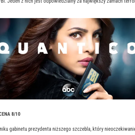
FBI. Jeden z nich jest odpowiedzialny za największy zamach terr
ENA 8/10
dniku gabinetu prezydenta niższego szczebla, który nieoczekiwan