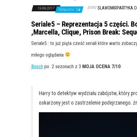
przez
SLAWOMIRPARTYKA.C
15/06/2017
Wyłączono
Seriale5 – Reprezentacja 5 części. B
,Marcella, Clique, Prison Break: Sequ
Seriale5 : to już piąta cześć seriali które warto zobaczy
miłego oglądania
Bosch
po 2 sezonach z 3
MOJA OCENA 7/10
Harry to detektyw wydziału zabójstw, który 
oskarżony jest o zastrzelenie podejrzanego. źr