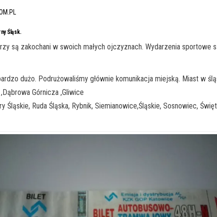
OM.PL
ny Śląsk.
ie którzy są zakochani w swoich małych ojczyznach. Wydarzenia sportow
bardzo dużo. Podrużowaliśmy głównie komunikacja miejską. Miast w ślą
 ,Dąbrowa Górnicza ,Gliwice
 Śląskie, Ruda Śląska, Rybnik, Siemianowice,Śląskie, Sosnowiec, Święt