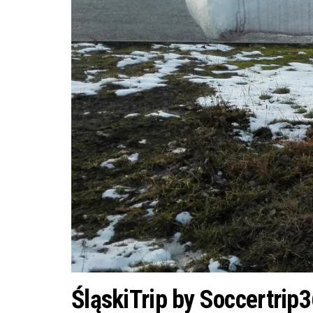
ŚląskiTrip by Soccertrip