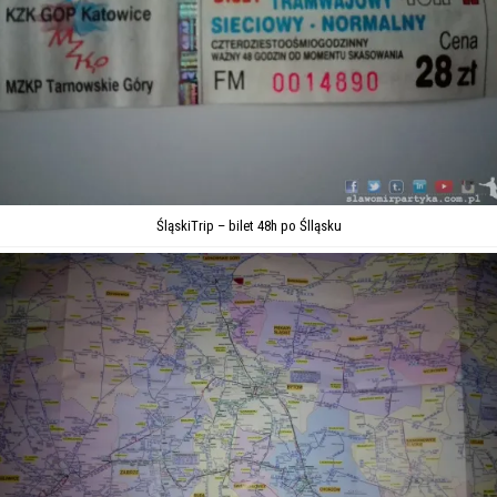
ŚląskiTrip – bilet 48h po Ślląsku