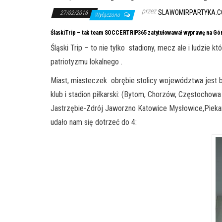
przez
SLAWOMIRPARTYKA.C
27/02/2016
Wyłączono
ŚlaskiTrip – tak team SOCCERTRIP365 zatytułowawał wyprawę na Gór
Śląski Trip – to nie tylko stadiony, mecz ale i ludz
patriotyzmu lokalnego .
Miast, miasteczek obrębie stolicy województwa jest 
klub i stadion piłkarski: (Bytom, Chorzów, Częstochowa
Jastrzębie-Zdrój Jaworzno Katowice Mysłowice,Piekary
udało nam się dotrzeć do 4: