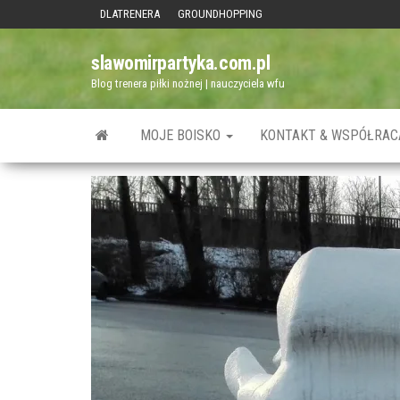
Przejdź
DLATRENERA
GROUNDHOPPING
do
slawomirpartyka.com.pl
treści
Blog trenera piłki nożnej | nauczyciela wfu
MOJE BOISKO
KONTAKT & WSPÓŁRAC