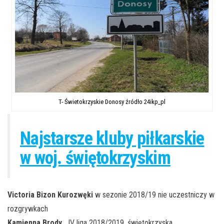
T- Świetokrzyskie Donosy źródło 24ikp_pl
Najstarsze kluby piłkarskie
w woj. świętokrzyskim
Victoria Bizon Kurozwęki
w sezonie 2018/19 nie uczestniczy w
rozgrywkach
Kamienna Brody
IV liga 2018/2019, świętokrzyska