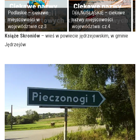
Podlaskie – ciekawe
DOLNOŚLĄSKIE – ciekawe
Ś
miejscowości w
nazwy miejscowości
m
województwie cz.3
województwa. cz.4
w
Książe Skroniów
– wieś w powiecie jędrzejowskim, w gminie
Jędrzejów