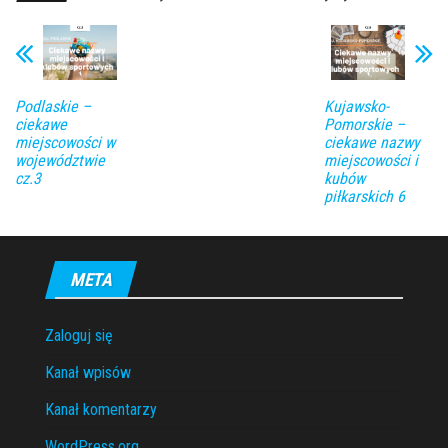
Podlaskie –
Kujawsko-
ciekawe
Pomorskie –
miejscowości w
ciekawe nazwy
województwie
miejscowości i
cz.3
kubów
piłkarskich 6
META
Zaloguj się
Kanał wpisów
Kanał komentarzy
WordPress.org