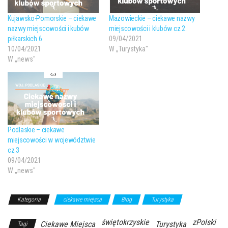
Kujawsko-Pomorskie – ciekawe
Mazowieckie – ciekawe nazwy
nazwy miejscowości i kubów
miejscowości i klubów cz.2.
piłkarskich 6
09/04/2021
10/04/2021
W „Turystyka"
W „news"
Podlaskie – ciekawe
miejscowości w województwie
cz.3
09/04/2021
W „news"
Kategoria
ciekawe miejsca
Blog
Turystyka
świętokrzyskie
zPolski
Ciekawe Miejsca
Turystyka
Tagi