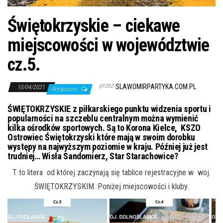
j
ę
Świętokrzyskie – ciekawe
miejscowości w województwie
cz.5.
przez
SLAWOMIRPARTYKA.COM.PL
10/04/2021
Wyłączono
ŚWIĘTOKRZYSKIE z piłkarskiego punktu widzenia sportu i
popularności na szczeblu centralnym można wymienić
kilka ośrodków sportowych. Są to Korona Kielce, KSZO
Ostrowiec Świętokrzyski które mają w swoim dorobku
występy na najwyższym poziomie w kraju. Później już jest
trudniej… Wisła Sandomierz, Star Starachowice?
T to litera od której zaczynają się tablice rejestracyjne w woj.
ŚWIĘTOKRZYSKIM. Poniżej miejscowości i kluby.