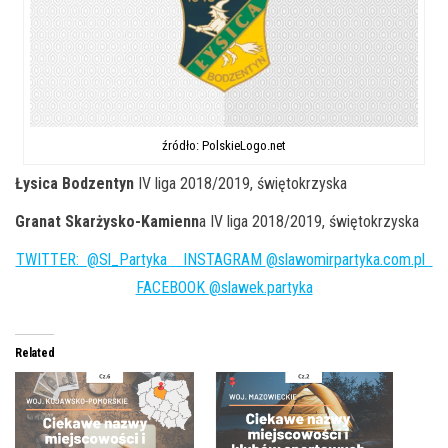
źródło: PolskieLogo.net
Łysica Bodzentyn
IV liga 2018/2019, świętokrzyska
Granat Skarżysko-Kamienn
a IV liga 2018/2019, świętokrzyska
TWITTER:
@Sl_Partyka
INSTAGRAM
@slawomirpartyka.com.pl
FACEBOOK
@slawek.partyka
Related