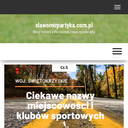
Przejdź
P
do
r
treści
slawomirpartyka.com.pl
z
Blog trenera piłki nożnej | nauczyciela wfu
e
ł
ą
c
z
n
a
w
i
g
a
c