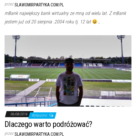
przez
SLAWOMIRPARTYKA.COM.PL
mBank największy bank wirtualny ze mną od wielu lat. Z mBank
jestem już od 20 sierpnia .2004 roku tj. 12 lat
…
06/08/2016
Wyłączono
Dlaczego warto podróżować?
przez
SLAWOMIRPARTYKA.COM.PL