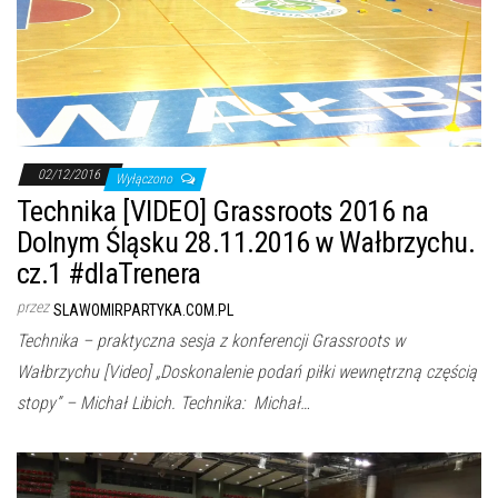
02/12/2016
Wyłączono
Technika [VIDEO] Grassroots 2016 na
Dolnym Śląsku 28.11.2016 w Wałbrzychu.
cz.1 #dlaTrenera
przez
SLAWOMIRPARTYKA.COM.PL
Technika – praktyczna sesja z konferencji Grassroots w
Wałbrzychu [Video] „Doskonalenie podań piłki wewnętrzną częścią
stopy” – Michał Libich. Technika: Michał…