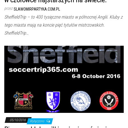
przez
SLAWOMIRPARTYKA.COM.PL
SheffieldTrip – to 400 tysięczne miasto w północnej Anglii. Kluby z
tego miasta mają na koncie pięć tytułów mistrzowskich.
SheffieldTrip…
05/10/2016
Wyłączono