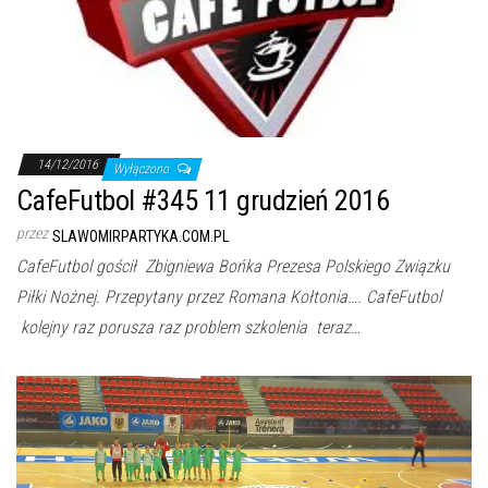
j
ę
14/12/2016
Wyłączono
CafeFutbol #345 11 grudzień 2016
przez
SLAWOMIRPARTYKA.COM.PL
CafeFutbol gościł Zbigniewa Bońka Prezesa Polskiego Związku
Piłki Nożnej. Przepytany przez Romana Kołtonia…. CafeFutbol
kolejny raz porusza raz problem szkolenia teraz…