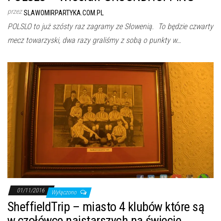
przez
SLAWOMIRPARTYKA.COM.PL
POLSLO to już szósty raz zagramy ze Słowenią. To będzie czwarty
mecz towarzyski, dwa razy graliśmy z sobą o punkty w…
01/11/2016
Wyłączono
SheffieldTrip – miasto 4 klubów które są
w czołówce najstarszych na świecie.