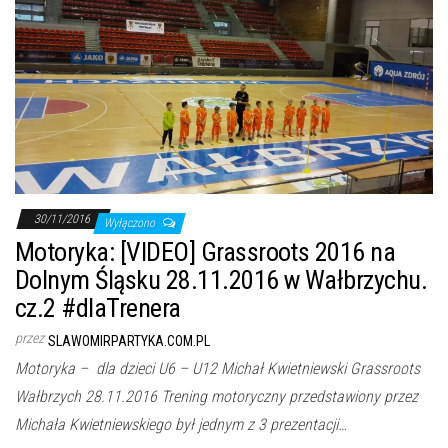
30/11/2016
Wyłączono
Motoryka: [VIDEO] Grassroots 2016 na
Dolnym Śląsku 28.11.2016 w Wałbrzychu.
cz.2 #dlaTrenera
przez
SLAWOMIRPARTYKA.COM.PL
Motoryka – dla dzieci U6 – U12 Michał Kwietniewski Grassroots
Wałbrzych 28.11.2016 Trening motoryczny przedstawiony przez
Michała Kwietniewskiego był jednym z 3 prezentacji…