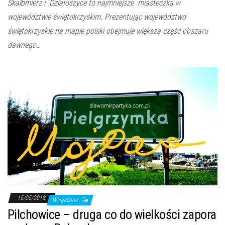
Skalbmierz i Działoszyce to najmniejsze miasteczka w
województwie świętokrzyskim. Prezentując województwo
świętokrzyskie na mapie polski obejmuje większą część obszaru
dawnego…
15/05/2018
Wyłączono
Pilchowice – druga co do wielkości zapora