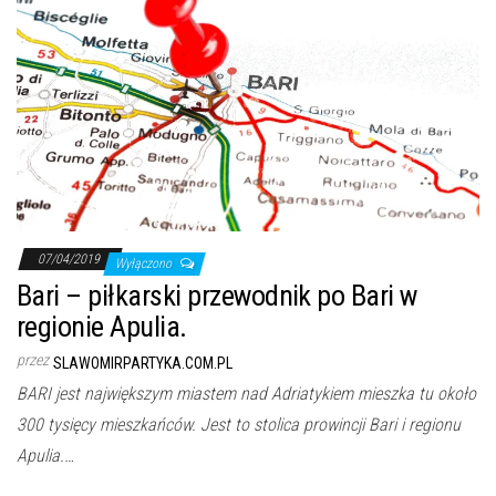
07/04/2019
Wyłączono
Bari – piłkarski przewodnik po Bari w
regionie Apulia.
przez
SLAWOMIRPARTYKA.COM.PL
BARI jest największym miastem nad Adriatykiem mieszka tu około
300 tysięcy mieszkańców. Jest to stolica prowincji Bari i regionu
Apulia.…