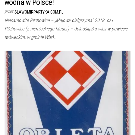
wodna w Polsce!
przez
SLAWOMIRPARTYKA.COM.PL
Niesamowite Pilchowice – „Majowa pielgrzyma” 2018. cz1
Pilchowice (z niemieckiego Mauer) – dolnośląska wieś w powiecie
lwóweckim, w gminie Wleń…