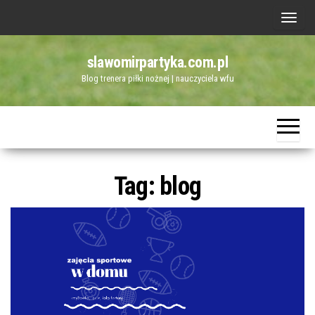
Przejdź
P
do
r
treści
slawomirpartyka.com.pl
z
Blog trenera piłki nożnej | nauczyciela wfu
e
ł
ą
c
z
Tag:
blog
n
a
w
i
g
a
c