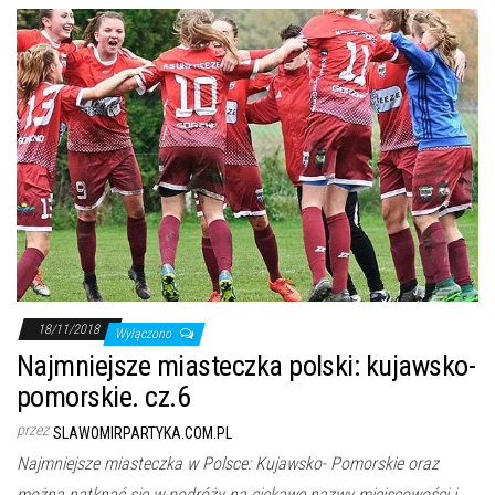
18/11/2018
Wyłączono
Najmniejsze miasteczka polski: kujawsko-
pomorskie. cz.6
przez
SLAWOMIRPARTYKA.COM.PL
Najmniejsze miasteczka w Polsce: Kujawsko- Pomorskie oraz
można natknąć się w podróży na ciekawe nazwy miejscowości i