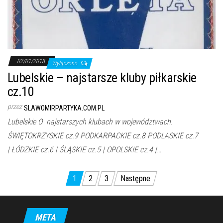
02/01/2018
Wyłączono
Lubelskie – najstarsze kluby piłkarskie
cz.10
przez
SLAWOMIRPARTYKA.COM.PL
Lubelskie O najstarszych klubach w województwach.
ŚWIĘTOKRZYSKIE cz.9 PODKARPACKIE cz.8 PODLASKIE cz.7
| ŁÓDZKIE cz.6 | ŚLĄSKIE cz.5 | OPOLSKIE cz.4 |…
Stronicowanie
1
2
3
Następne
wpisów
META