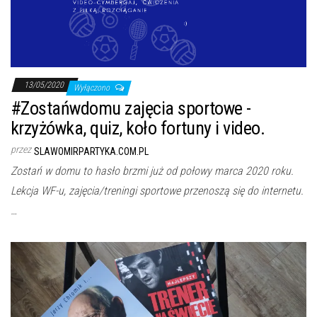
j
ę
13/05/2020
Wyłączono
#Zostańwdomu zajęcia sportowe -
krzyżówka, quiz, koło fortuny i video.
przez
SLAWOMIRPARTYKA.COM.PL
Zostań w domu to hasło brzmi już od połowy marca 2020 roku.
Lekcja WF-u, zajęcia/treningi sportowe przenoszą się do internetu.
…