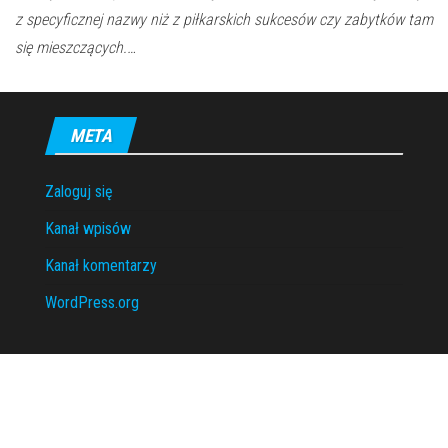
z specyficznej nazwy niż z piłkarskich sukcesów czy zabytków tam
się mieszczących.…
META
Zaloguj się
Kanał wpisów
Kanał komentarzy
WordPress.org
Dumnie wspierane przez
WordPress
|
Motyw:
Envo Magazine