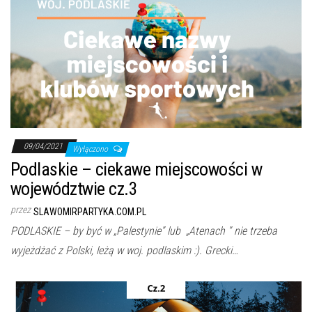
09/04/2021
Wyłączono
Podlaskie – ciekawe miejscowości w
województwie cz.3
przez
SLAWOMIRPARTYKA.COM.PL
PODLASKIE – by być w „Palestynie” lub „Atenach ” nie trzeba
wyjeżdżać z Polski, leżą w woj. podlaskim :). Grecki…