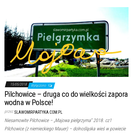
15/05/2018
Wyłączono
Pilchowice – druga co do wielkości zapora
wodna w Polsce!
przez
SLAWOMIRPARTYKA.COM.PL
Niesamowite Pilchowice – „Majowa pielgrzyma” 2018. cz1
Pilchowice (z niemieckiego Mauer) – dolnośląska wieś w powiecie