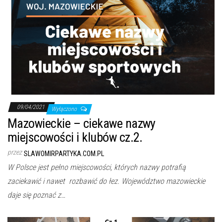
09/04/2021
Wyłączono
Mazowieckie – ciekawe nazwy
miejscowości i klubów cz.2.
przez
SLAWOMIRPARTYKA.COM.PL
W Polsce jest pełno miejscowości, których nazwy potrafią
zaciekawić i nawet rozbawić do łez. Województwo mazowieckie
daje się poznać z…