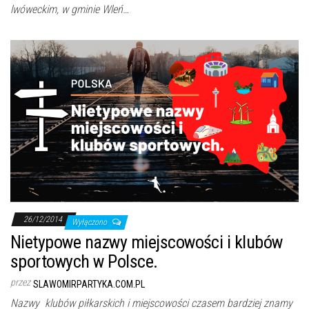
lwóweckim, w gminie Wleń…
26/12/2014
Wyłączono
Nietypowe nazwy miejscowości i klubów
sportowych w Polsce.
przez
SLAWOMIRPARTYKA.COM.PL
Nazwy klubów piłkarskich i miejscowości czasem bardziej znamy