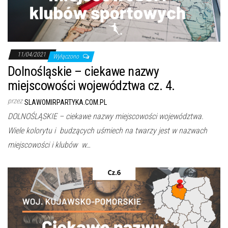
j
ę
11/04/2021
Wyłączono
Dolnośląskie – ciekawe nazwy
miejscowości województwa cz. 4.
przez
SLAWOMIRPARTYKA.COM.PL
DOLNOŚLĄSKIE – ciekawe nazwy miejscowości województwa.
Wiele kolorytu i budzących uśmiech na twarzy jest w nazwach
miejscowości i klubów w…