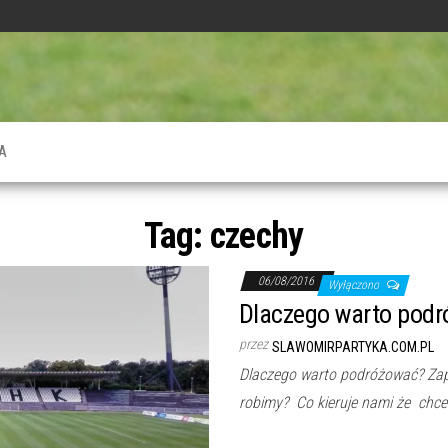
A
Tag:
czechy
06/08/2016
Wyłączono
Dlaczego warto pod
przez
SLAWOMIRPARTYKA.COM.PL
Dlaczego warto podróżować? Zape
robimy? Co kieruje nami że ch