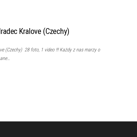
radec Kralove (Czechy)
e (Czechy) 28 foto, 1 video !!! Każdy z nas marzy o
nane…