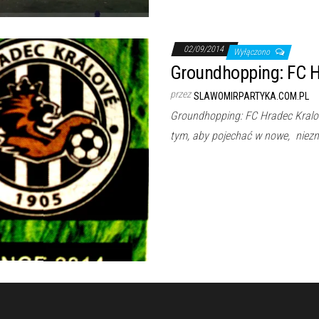
02/09/2014
Wyłączono
Groundhopping: FC H
przez
SLAWOMIRPARTYKA.COM.PL
Groundhopping: FC Hradec Kralov
tym, aby pojechać w nowe, niez