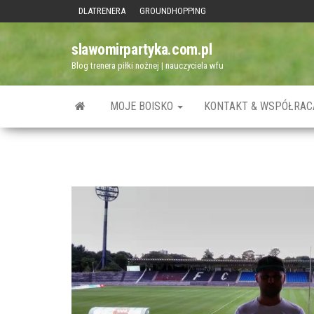
Przejdź
DLATRENERA
GROUNDHOPPING
do
slawomirpartyka.com.pl
treści
Blog trenera piłki nożnej | nauczyciela wfu
MOJE BOISKO
KONTAKT & WSPÓŁRAC