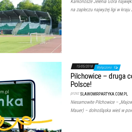
Karkonosze Jelenia Góra najwięk
na zapleczu najwyżej ligi w kraju
15/05/2018
Wyłączono
Pilchowice – druga c
Polsce!
przez
SLAWOMIRPARTYKA.COM.PL
Niesamowite Pilchowice – „Majow
Mauer) – dolnośląska wieś w pow