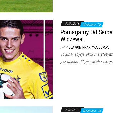
02/09/2018
Wyłączono
Pomagamy Od Serca 
Widzewa.
przez
SLAWOMIRPARTYKA.COM.PL
To już V. edycja akcji charytaty
jest Mariusz Stępiński obecnie 
28/08/2018
Wyłączono