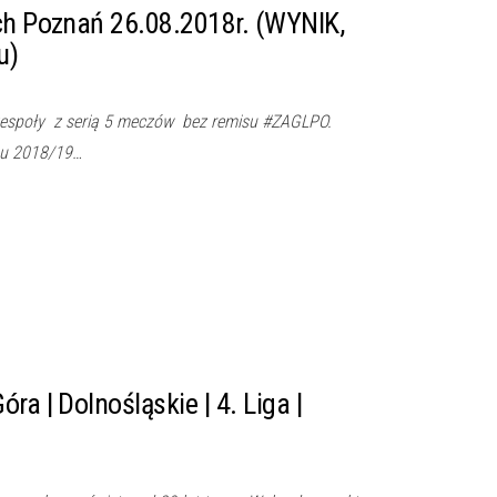
ch Poznań 26.08.2018r. (WYNIK,
u)
espoły z serią 5 meczów bez remisu #ZAGLPO.
nu 2018/19…
ra | Dolnośląskie | 4. Liga |