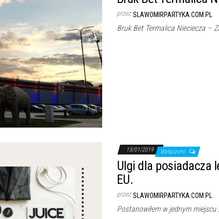
przez
SLAWOMIRPARTYKA.COM.PL
Bruk Bet Termalica Nieciecza – Z
13/01/2019
Wyłączono
Ulgi dla posiadacza l
EU.
przez
SLAWOMIRPARTYKA.COM.PL
Postanowiłem w jednym miejscu 