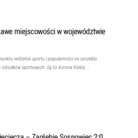
ekawe miejscowości w województwie
unktu widzenia sportu i popularności na szczeblu
 ośrodków sportowych. Są to Korona Kielce, …
ieciecza – Zagłębie Sosnowiec 2:0.