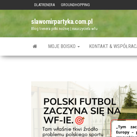
Przejdź
DLATRENERA
GROUNDHOPPING
do
slawomirpartyka.com.pl
treści
Blog trenera piłki nożnej | nauczyciela wfu
MOJE BOISKO
KONTAKT & WSPÓŁRAC