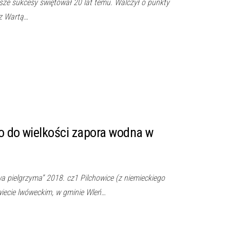
sze sukcesy świętował 20 lat temu. Walczył o punkty
 z Wartą…
o do wielkości zapora wodna w
a pielgrzyma” 2018. cz1 Pilchowice (z niemieckiego
iecie lwóweckim, w gminie Wleń…