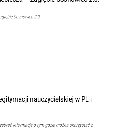
agłębie Sosnowiec 2:0.
egitymacji nauczycielskiej w PL i
zebrać informacje o tym gdzie można skorzystać z