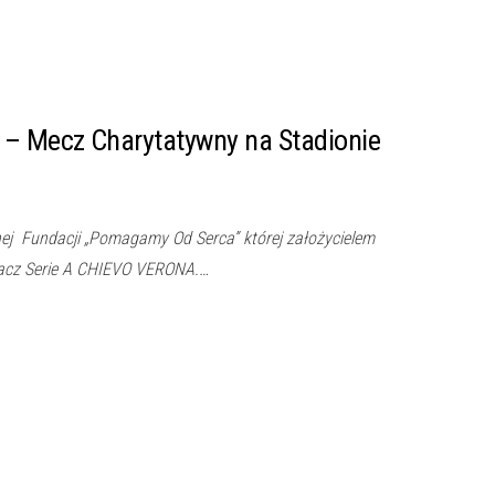
– Mecz Charytatywny na Stadionie
wnej Fundacji „Pomagamy Od Serca” której założycielem
gracz Serie A CHIEVO VERONA.…