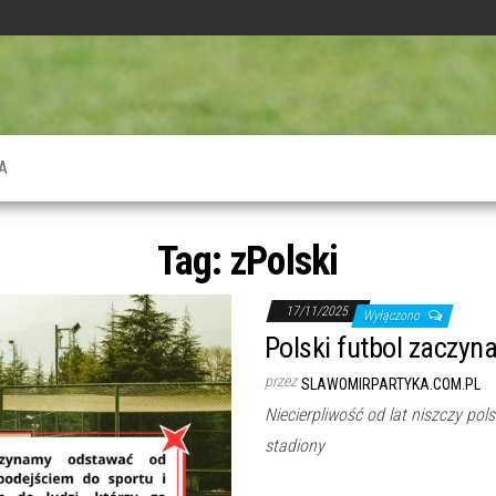
A
Tag:
zPolski
17/11/2025
Wyłączono
Polski futbol zaczyna
przez
SLAWOMIRPARTYKA.COM.PL
Niecierpliwość od lat niszczy pol
stadiony