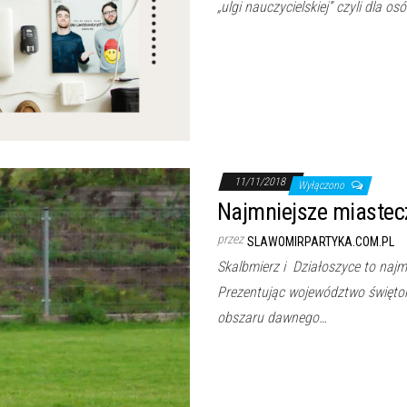
„ulgi nauczycielskiej” czyli dla o
11/11/2018
Wyłączono
Najmniejsze miastecz
przez
SLAWOMIRPARTYKA.COM.PL
Skalbmierz i Działoszyce to naj
Prezentując województwo świętok
obszaru dawnego…