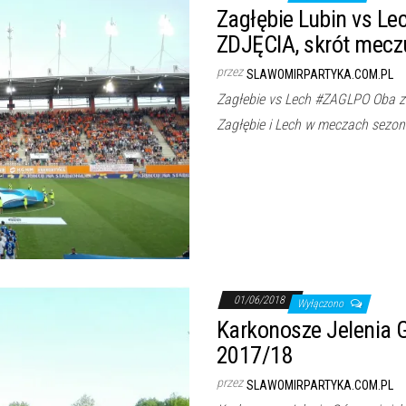
Zagłębie Lubin vs Le
ZDJĘCIA, skrót mecz
przez
SLAWOMIRPARTYKA.COM.PL
Zagłebie vs Lech #ZAGLPO Oba z
Zagłębie i Lech w meczach sezo
01/06/2018
Wyłączono
Karkonosze Jelenia Gó
2017/18
przez
SLAWOMIRPARTYKA.COM.PL