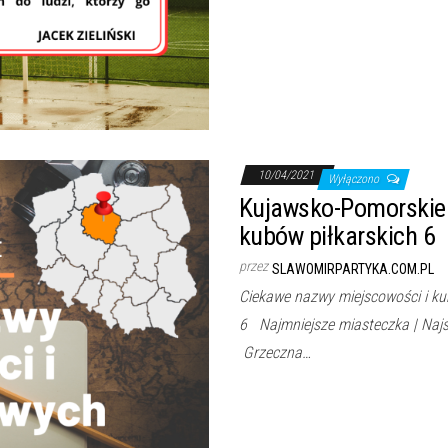
10/04/2021
Wyłączono
Kujawsko-Pomorskie 
kubów piłkarskich 6
przez
SLAWOMIRPARTYKA.COM.PL
Ciekawe nazwy miejscowości i k
6 Najmniejsze miasteczka | Najs
Grzeczna…