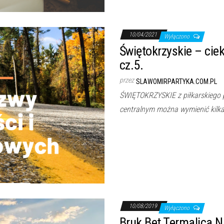
10/04/2021
Wyłączono
Świętokrzyskie – ci
cz.5.
przez
SLAWOMIRPARTYKA.COM.PL
ŚWIĘTOKRZYSKIE z piłkarskiego p
centralnym można wymienić kilka
10/08/2019
Wyłączono
Bruk Bet Termalica N