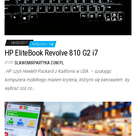
18/03/2017
Wyłączono
HP EliteBook Revolve 810 G2 i7
przez
SLAWOMIRPARTYKA.COM.PL
HP czyli Hewlett-Packard z Kalifornii w USA. – szukając
komputera mobilnego miałem kryteria, którymi się kierowałem by
wybrać coś co…