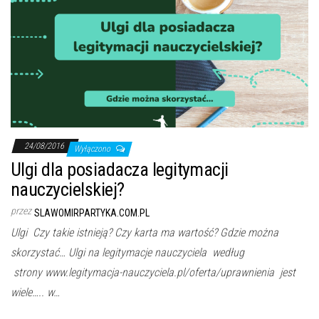
24/08/2016
Wyłączono
Ulgi dla posiadacza legitymacji
nauczycielskiej?
przez
SLAWOMIRPARTYKA.COM.PL
Ulgi Czy takie istnieją? Czy karta ma wartość? Gdzie można
skorzystać… Ulgi na legitymacje nauczyciela według
strony www.legitymacja-nauczyciela.pl/oferta/uprawnienia jest
wiele….. w…