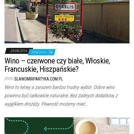
29/08/2016
Wyłączono
Wino – czerwone czy białe, Włoskie,
Francuskie, Hiszpańskie?
przez
SLAWOMIRPARTYKA.COM.PL
Wino to łatwy a zarazem bardzo trudny wybór. Dobre wino
powinno być całkowicie naturalne. Bez żadnych dodatków, z
wyjątkiem drożdży. Pewność możemy mieć…