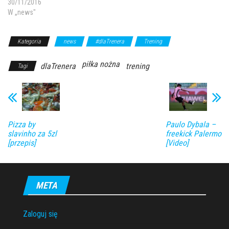
30/11/2016
W „news"
Kategoria
news
#dlaTrenera
Trening
piłka nożna
dlaTrenera
trening
Tagi
Pizza by
Paulo Dybala –
slavinho za 5zl
freekick Palermo
[przepis]
[Video]
META
Zaloguj się