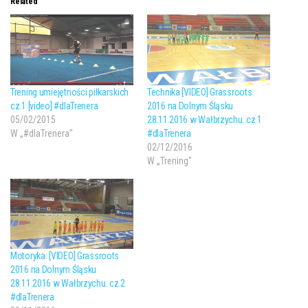
Related
Trening umiejętności piłkarskich
Technika [VIDEO] Grassroots
cz.1 [video] #dlaTrenera
2016 na Dolnym Śląsku
05/02/2015
28.11.2016 w Wałbrzychu. cz.1
W „#dlaTrenera"
#dlaTrenera
02/12/2016
W „Trening"
Motoryka: [VIDEO] Grassroots
2016 na Dolnym Śląsku
28.11.2016 w Wałbrzychu. cz.2
#dlaTrenera