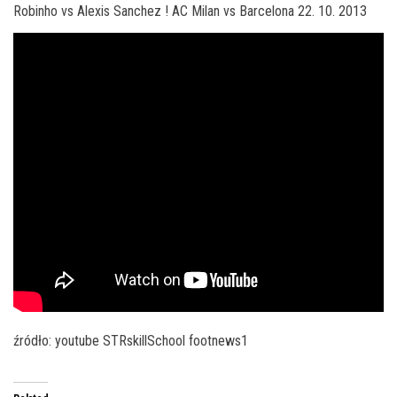
Robinho vs Alexis Sanchez ! AC Milan vs Barcelona 22. 10. 2013
źródło: youtube STRskillSchool footnews1