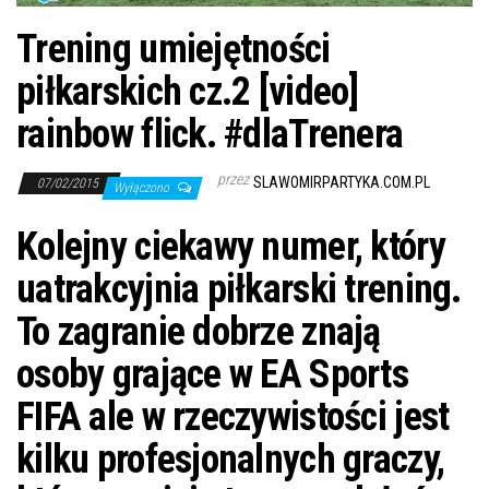
j
ę
Trening umiejętności
piłkarskich cz.2 [video]
rainbow flick. #dlaTrenera
przez
SLAWOMIRPARTYKA.COM.PL
07/02/2015
Wyłączono
Kolejny ciekawy numer, który
uatrakcyjnia piłkarski trening.
To zagranie dobrze znają
osoby grające w EA Sports
FIFA ale w rzeczywistości jest
kilku profesjonalnych graczy,