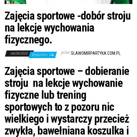
j
ę
Zajęcia sportowe -dobór stroju
na lekcje wychowania
fizycznego.
przez
SLAWOMIRPARTYKA.COM.PL
04/09/2020
Wyłączono
Zajęcia sportowe – dobieranie
stroju na lekcje wychowanie
fizyczne lub trening
sportowych to z pozoru nic
wielkiego i wystarczy przecież
zwykła, bawełniana koszulka i