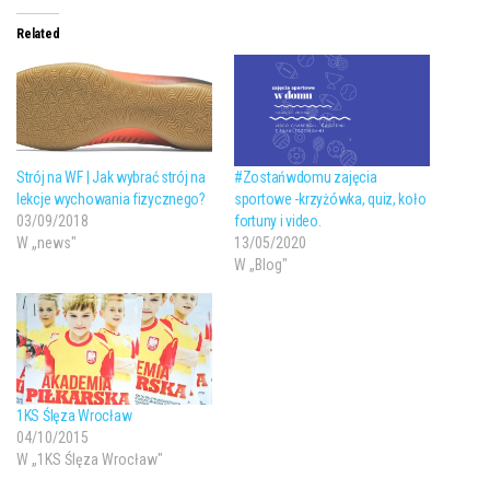
Related
Strój na WF | Jak wybrać strój na
#Zostańwdomu zajęcia
lekcje wychowania fizycznego?
sportowe -krzyżówka, quiz, koło
03/09/2018
fortuny i video.
W „news"
13/05/2020
W „Blog"
1KS Ślęza Wrocław
04/10/2015
W „1KS Ślęza Wrocław"