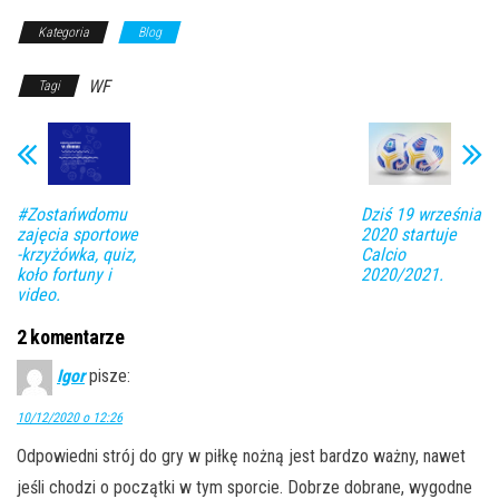
Kategoria
Blog
WF
Tagi
#Zostańwdomu
Dziś 19 września
zajęcia sportowe
2020 startuje
-krzyżówka, quiz,
Calcio
koło fortuny i
2020/2021.
video.
2 komentarze
Igor
pisze:
10/12/2020 o 12:26
Odpowiedni strój do gry w piłkę nożną jest bardzo ważny, nawet
jeśli chodzi o początki w tym sporcie. Dobrze dobrane, wygodne