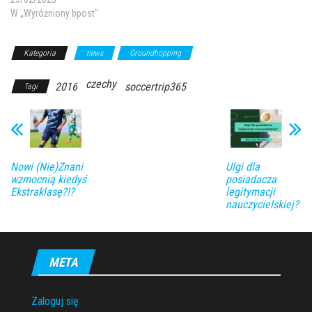
W „Wyróżniony bpost"
Kategoria
news
Groundhopping
czechy
2016
soccertrip365
Tagi
Nowi (Nie)Znani
Ulgi dla
wzmocnią kiedyś
posiadacza
Ekstraklasę?!?
legitymacji
nauczycielskiej?
META
Zaloguj się