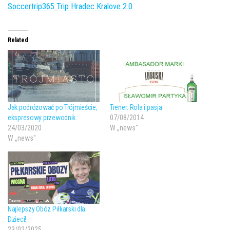
Soccertrip365 Trip Hradec Kralove 2.0
Related
Jak podróżować po Trójmieście,
Trener: Rola i pasja
ekspresowy przewodnik.
07/08/2014
24/03/2020
W „news"
W „news"
Najlepszy Obóz Piłkarski dla
Dzieci!
23/02/2025