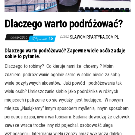
j
ę
Dlaczego warto podróżować?
przez
SLAWOMIRPARTYKA.COM.PL
06/08/2016
Wyłączono
Dlaczego warto podróżować? Zapewne wiele osób zadaje
sobie to pytanie.
Dlaczego to robimy? Co kieruje nami że chcemy ? Moim
zdaniem podróżowanie ogólnie samo w sobie niesie za sobą
wiele pozytywnych akcentów. Jaki powód podróżowania tak
wielu osób? Umieszczanie siebie jako podróżnika w różnych
miejscach i patrzenie co sie wydaży jest budujące. W nowym
miejscu „Nasiąkamy” innym sposobem myślenia, innym sposobem
percepcji czasu, inymi wartościami. Badania dowodzą że człowek
zawsze wraca troche inny niż pojechał, osobowość ulega
wzbogaceniu. Intergracja wielu rzeczy naraz wykracza daleko