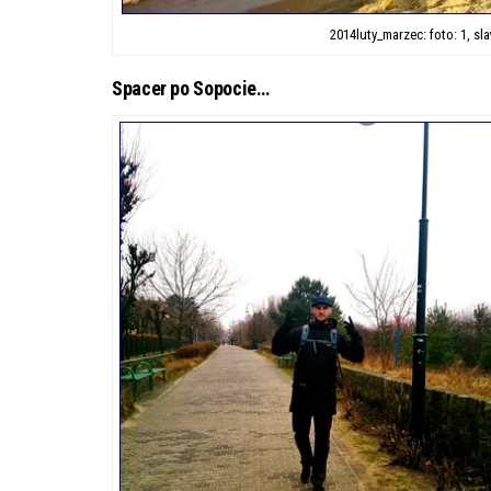
2014luty_marzec: foto: 1, s
Spacer po Sopocie…