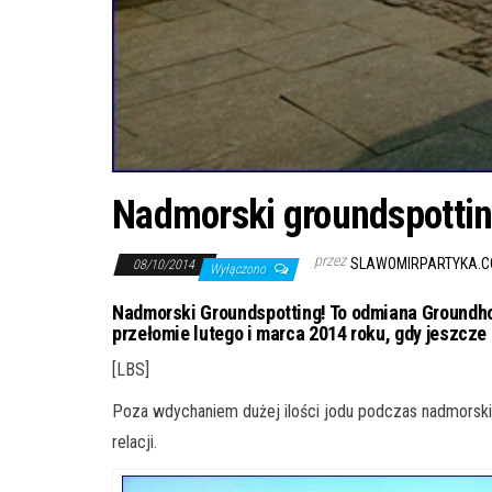
Nadmorski groundspottin
przez
SLAWOMIRPARTYKA.C
08/10/2014
Wyłączono
Nadmorski Groundspotting! To odmiana Groundho
przełomie lutego i marca 2014 roku, gdy jeszcze 
[LBS]
Poza wdychaniem dużej ilości jodu podczas nadmorskie
relacji.