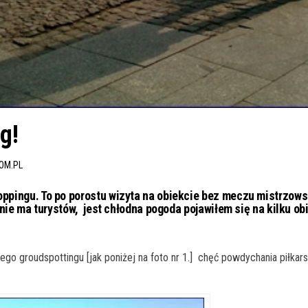
g!
OM.PL
ppingu. To po porostu wizyta na obiekcie bez meczu mistrzo
nie ma turystów, jest chłodna pogoda pojawiłem się na kilku ob
go groudspottingu [jak poniżej na foto nr 1.] chęć powdychania piłk