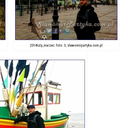
2014luty_marzec: foto: 3, slawomirpartyka.com.pl