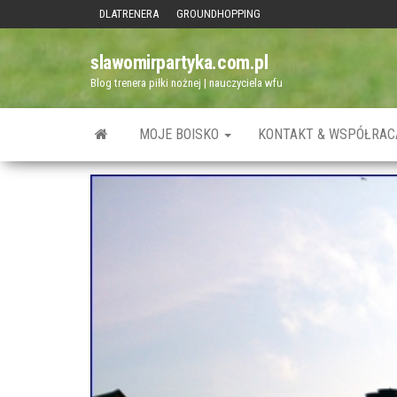
Przejdź
DLATRENERA
GROUNDHOPPING
do
slawomirpartyka.com.pl
treści
Blog trenera piłki nożnej | nauczyciela wfu
MOJE BOISKO
KONTAKT & WSPÓŁRAC