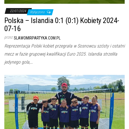
j
ę
22/07/2024
Wyłączono
Polska – Islandia 0:1 (0:1) Kobiety 2024-
07-16
przez
SLAWOMIRPARTYKA.COM.PL
Reprezentacja Polski kobiet przegrała w Sosnowcu szósty i ostatni
mecz w fazie grupowej kwalifikacji Euro 2025. Islandia strzeliła
jedynego gola,…