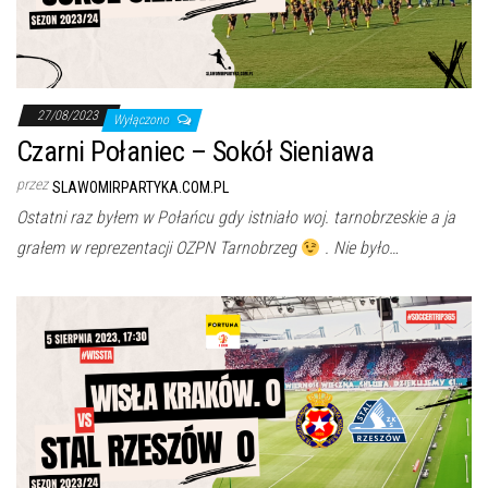
27/08/2023
Wyłączono
Czarni Połaniec – Sokół Sieniawa
przez
SLAWOMIRPARTYKA.COM.PL
Ostatni raz byłem w Połańcu gdy istniało woj. tarnobrzeskie a ja
grałem w reprezentacji OZPN Tarnobrzeg
. Nie było…