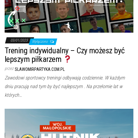
03/01/2023
Wyłączono
Trening indywidualny – Czy możesz być
lepszym piłkarzem
przez
SLAWOMIRPARTYKA.COM.PL
Zawodowi sportowcy treningi odbywają codziennie. W każdym
dniu pracują nad tym by być najlepszym . Na przełomie lat w
których…