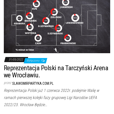
31/05/2022
Wyłączono
Reprezentacja Polski na Tarczyński Arena
we Wrocławiu.
przez
SLAWOMIRPARTYKA.COM.PL
Reprezentacja Polski już 1 czerwca 2022r. podejmie Walię w
ramach pierwszej kolejki fazy grupowej Ligi Narodów UEFA
2022/23. Wrocław Będzie…