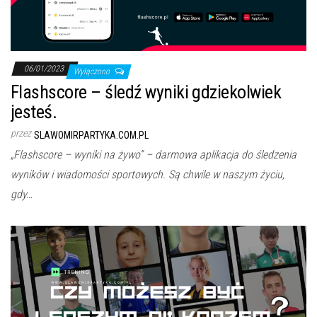
06/01/2023
Wyłączono
Flashscore – śledź wyniki gdziekolwiek
jesteś.
przez
SLAWOMIRPARTYKA.COM.PL
„Flashscore – wyniki na żywo” – darmowa aplikacja do śledzenia
wyników i wiadomości sportowych. Są chwile w naszym życiu,
gdy…