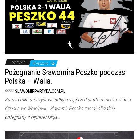
02/06/2022
Wyłączono
Pożegnanie Sławomira Peszko podczas
Polska – Walia.
przez
SLAWOMIRPARTYKA.COM.PL
Bardzo miła uroczystość odbyła się przed startem meczu w dniu
dziecka we Wrocławiu. Sławomir Peszko został oficjalnie
pożegnany z reprezentacją…