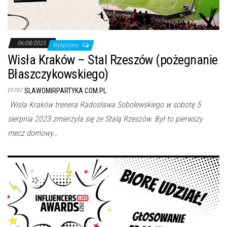
06/08/2023
Wyłączono
Wisła Kraków – Stal Rzeszów (pożegnanie
Błaszczykowskiego)
przez
SLAWOMIRPARTYKA.COM.PL
Wisła Kraków trenera Radosława Sobolewskiego w sobotę 5
sierpnia 2023 zmierzyła się ze Stalą Rzeszów. Był to pierwszy
mecz domowy…