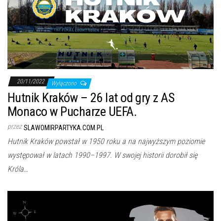
20/11/2022
Wyłączono
Hutnik Kraków – 26 lat od gry z AS
Monaco w Pucharze UEFA.
przez
SLAWOMIRPARTYKA.COM.PL
Hutnik Kraków powstał w 1950 roku a na najwyższym poziomie
występował w latach 1990–1997. W swojej historii dorobił się
Króla…