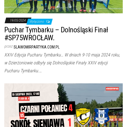
19/05/2024
Wyłączono
Puchar Tymbarku – Dolnośląski Finał
#SP75WROCŁAW.
przez
SLAWOMIRPARTYKA.COM.PL
XXIV Edycja Pucharu Tymbarku… W dniach 9-10 maja 2024 roku,
w Dzierżoniowie odbyły się Dolnośląskie Finały XXIV edycji
Pucharu Tymbarku.…