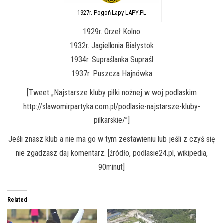
1927r. Pogoń Łapy LAPY.PL
1929r. Orzeł Kolno
1932r. Jagiellonia Białystok
1934r. Supraślanka Supraśl
1937r. Puszcza Hajnówka
[Tweet „Najstarsze kluby piłki nożnej w woj podlaskim
http://slawomirpartyka.com.pl/podlasie-najstarsze-kluby-
pilkarskie/”]
Jeśli znasz klub a nie ma go w tym zestawieniu lub jeśli z czyś się
nie zgadzasz daj komentarz. [źródło, podlasie24.pl, wikipedia,
90minut]
Related