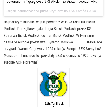
pokonujemy Tęczę Łyse 3:0! #lkslomza #razemtworzymylks
Zdjęcie zamieszczone przez użytkownika ŁKS Łomża (@lkslomza)
Najstarszym klubem w jest powstały w 1923 roku Tur Bielsk
Podlaski Początkowo jako Legia Bielsk Podlaski przez KS
Rezerwa Bielsk Podlaski do Tur Bielsk Podlaski W tym samym
czasie w europie powstawał Dynamo Moskwa. II-miejsce
przypada Warmii Grajewo z 1924 roku (w Europie AEK Ateny i AS
Monaco). III miejsce to powstały ŁKS w Łomży w 1926 roku. [w
europie ACF Fiorentina]
1923r. Tur Bielsk