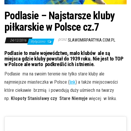
j
ę
Podlasie – Najstarsze kluby
piłkarskie w Polsce cz.7
przez
SLAWOMIRPARTYKA.COM.PL
24/12/2016
Wyłączono
Podlasie to małe województwo, mało klubów ale są
miejsca gdzie kluby powstał do 1939 roku. Nie jest to TOP
w Polsce ale warto podkreślić ich istnienie.
Podlasie ma na swoim terenie nie tylko stare kluby ale
najmniejsze miasteczka w Polsce (
link
) a także miejscowości
które ciekawie brzmią i powodują duży uśmiech na twarzy
np.
Kłopoty Stanisławy czy Stare Niemyje
więcej w linku.