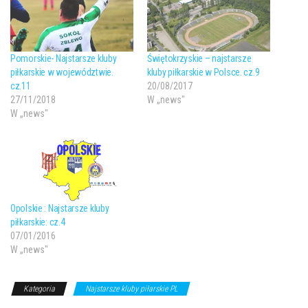
Pomorskie- Najstarsze kluby
Świętokrzyskie – najstarsze
piłkarskie w województwie.
kluby piłkarskie w Polsce. cz.9
cz.11
20/08/2017
27/11/2018
W „news"
W „news"
Opolskie : Najstarsze kluby
piłkarskie: cz.4
07/01/2016
W „news"
Kategoria
Najstarsze kluby piłarskie PL