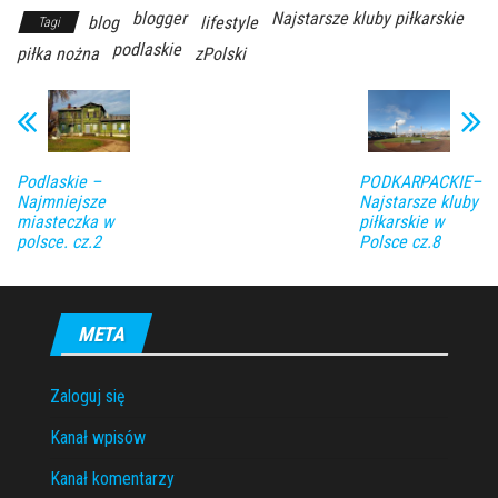
blogger
Najstarsze kluby piłkarskie
blog
lifestyle
Tagi
podlaskie
piłka nożna
zPolski
Podlaskie –
PODKARPACKIE–
Najmniejsze
Najstarsze kluby
miasteczka w
piłkarskie w
polsce. cz.2
Polsce cz.8
META
Zaloguj się
Kanał wpisów
Kanał komentarzy