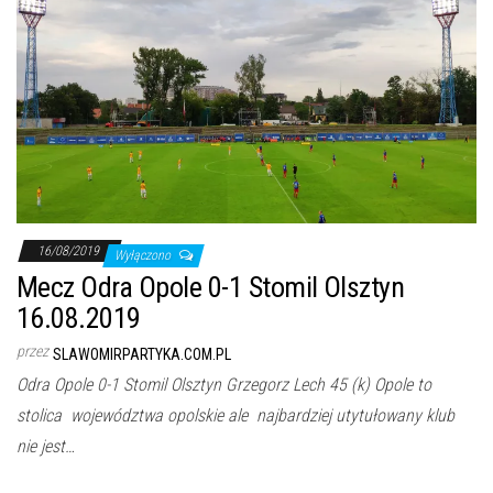
16/08/2019
Wyłączono
Mecz Odra Opole 0-1 Stomil Olsztyn
16.08.2019
przez
SLAWOMIRPARTYKA.COM.PL
Odra Opole 0-1 Stomil Olsztyn Grzegorz Lech 45 (k) Opole to
stolica województwa opolskie ale najbardziej utytułowany klub
nie jest…