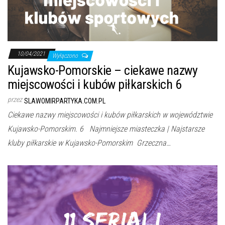
j
ę
10/04/2021
Wyłączono
Kujawsko-Pomorskie – ciekawe nazwy
miejscowości i kubów piłkarskich 6
przez
SLAWOMIRPARTYKA.COM.PL
Ciekawe nazwy miejscowości i kubów piłkarskich w województwie
Kujawsko-Pomorskim. 6 Najmniejsze miasteczka | Najstarsze
kluby piłkarskie w Kujawsko-Pomorskim Grzeczna…