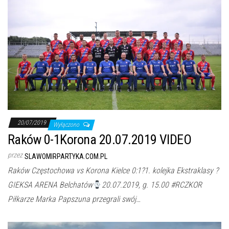
20/07/2019
Wyłączono
Raków 0-1Korona 20.07.2019 VIDEO
przez
SLAWOMIRPARTYKA.COM.PL
Raków Częstochowa vs Korona Kielce 0:1?
1. kolejka Ekstraklasy ?
GIEKSA ARENA Belchatów
20.07.2019, g. 15.00 #RCZKOR
Piłkarze Marka Papszuna przegrali swój…