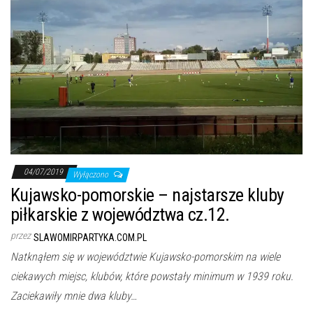
04/07/2019
Wyłączono
Kujawsko-pomorskie – najstarsze kluby
piłkarskie z województwa cz.12.
przez
SLAWOMIRPARTYKA.COM.PL
Natknąłem się w województwie Kujawsko-pomorskim na wiele
ciekawych miejsc, klubów, które powstały minimum w 1939 roku.
Zaciekawiły mnie dwa kluby…