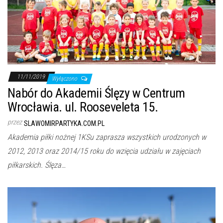
11/11/2019
Wyłączono
Nabór do Akademii Ślęzy w Centrum
Wrocławia. ul. Rooseveleta 15.
przez
SLAWOMIRPARTYKA.COM.PL
Akademia piłki nożnej 1KSu zaprasza wszystkich urodzonych w
2012, 2013 oraz 2014/15 roku do wzięcia udziału w zajęciach
piłkarskich. Ślęza…