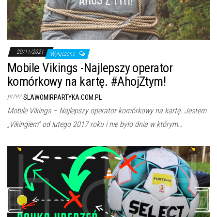
j
ę
20/11/2021
Wyłączono
Mobile Vikings -Najlepszy operator
komórkowy na kartę. #AhojZtym!
przez
SLAWOMIRPARTYKA.COM.PL
Mobile Vikings – Najlepszy operator komórkowy na kartę. Jestem
„Vikingiem” od lutego 2017 roku i nie było dnia w którym…