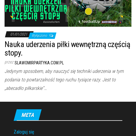
01/01/2021
Wyłączono
Nauka uderzenia piłki wewnętrzną częścią
stopy.
przez
SLAWOMIRPARTYKA.COM.PL
Jedynym sposobem, aby nauczyć się techniki uderzenia w tym
podania to powtarzalność tego ruchu tysiące razy. Jest to
„abecadło piłkarskie”…
META
Zaloguj się