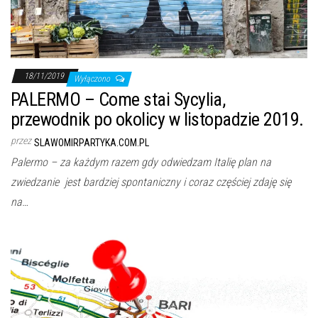
j
ę
18/11/2019
Wyłączono
PALERMO – Come stai Sycylia,
przewodnik po okolicy w listopadzie 2019.
przez
SLAWOMIRPARTYKA.COM.PL
Palermo – za każdym razem gdy odwiedzam Italię plan na
zwiedzanie jest bardziej spontaniczny i coraz częściej zdaję się
na…