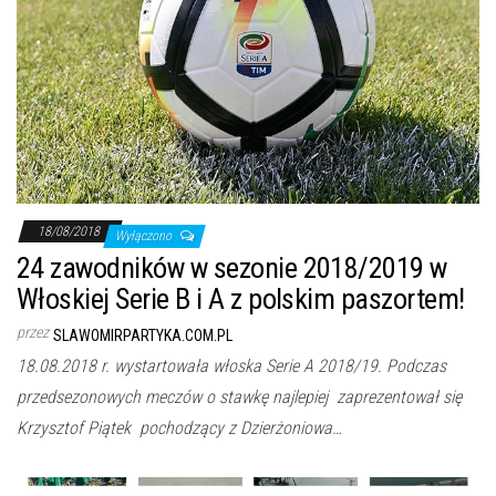
18/08/2018
Wyłączono
24 zawodników w sezonie 2018/2019 w
Włoskiej Serie B i A z polskim paszortem!
przez
SLAWOMIRPARTYKA.COM.PL
18.08.2018 r. wystartowała włoska Serie A 2018/19. Podczas
przedsezonowych meczów o stawkę najlepiej zaprezentował się
Krzysztof Piątek pochodzący z Dzierżoniowa…