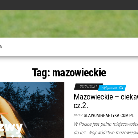
A
Tag:
mazowieckie
09/04/2021
Wyłączono
Mazowieckie – cieka
cz.2.
przez
SLAWOMIRPARTYKA.COM.PL
W Polsce jest pełno miejscowości
do łez. Województwo mazowieckie