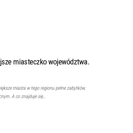
jsze miasteczko województwa.
ększe miasta w tego regionu pełne zabytków,
nym. A co znajduje się…