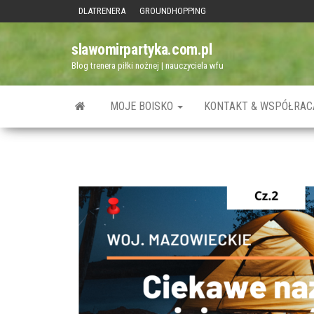
Przejdź
DLATRENERA
GROUNDHOPPING
do
slawomirpartyka.com.pl
treści
Blog trenera piłki nożnej | nauczyciela wfu
MOJE BOISKO
KONTAKT & WSPÓŁRAC