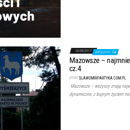
16/09/2017
Wyłączono
Mazowsze – najmnie
cz.4
przez
SLAWOMIRPARTYKA.COM.PL
Mazowsze – wszyscy znają najwi
dynamiczne, z bujnym życiem noc