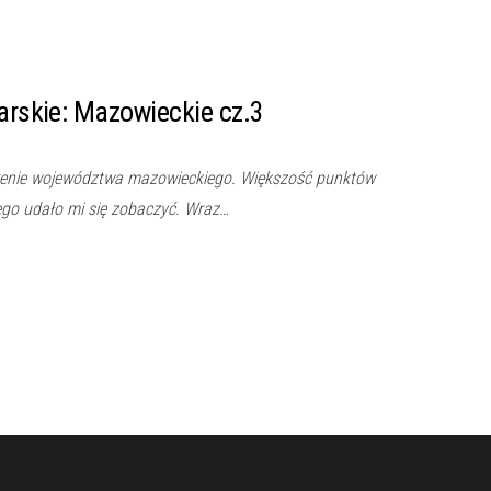
karskie: Mazowieckie cz.3
terenie województwa mazowieckiego. Większość punktów
ego udało mi się zobaczyć. Wraz…