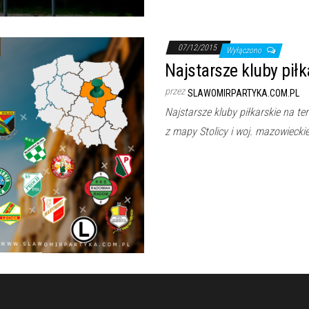
07/12/2015
Wyłączono
Najstarsze kluby pił
przez
SLAWOMIRPARTYKA.COM.PL
Najstarsze kluby piłkarskie na 
z mapy Stolicy i woj. mazowiecki