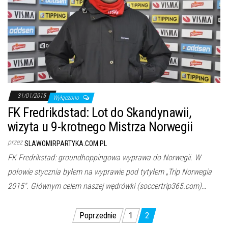
31/01/2015
Wyłączono
FK Fredrikdstad: Lot do Skandynawii,
wizyta u 9-krotnego Mistrza Norwegii
przez
SLAWOMIRPARTYKA.COM.PL
FK Fredrikstad: groundhoppingowa wyprawa do Norwegii. W
połowie stycznia byłem na wyprawie pod tytyłem „Trip Norwegia
2015″. Głównym celem naszej wędrówki (soccertrip365.com)…
Stronicowanie
Poprzednie
1
2