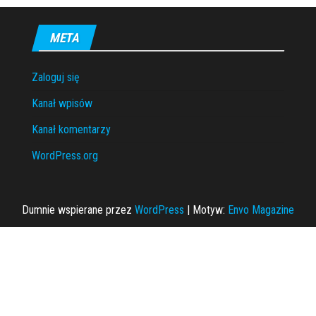
wpisów
META
Zaloguj się
Kanał wpisów
Kanał komentarzy
WordPress.org
Dumnie wspierane przez
WordPress
|
Motyw:
Envo Magazine