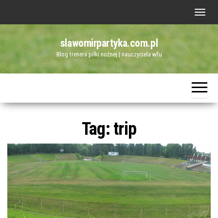
Przejdź
P
do
r
treści
slawomirpartyka.com.pl
z
Blog trenera piłki nożnej | nauczyciela wfu
e
ł
ą
c
z
Tag:
trip
n
a
w
i
g
a
c