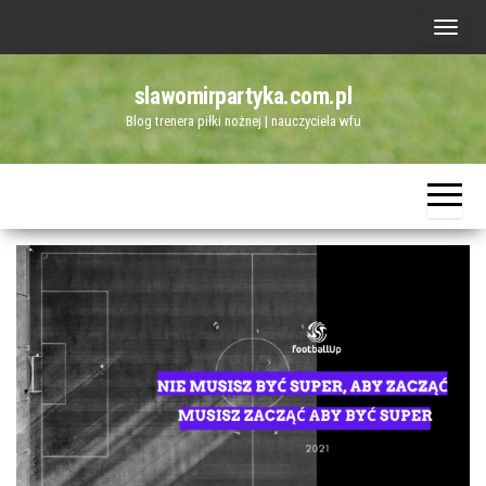
Przejdź
P
do
r
treści
slawomirpartyka.com.pl
z
Blog trenera piłki nożnej | nauczyciela wfu
e
ł
ą
c
z
n
a
w
i
g
a
c