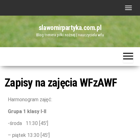
P
r
slawomirpartyka.com.pl
z
Blog trenera piłki nożnej | nauczyciela wfu
e
ł
ą
c
z
Zapisy na zajęcia WFzAWF
n
a
w
Harmonogram zajęć:
i
Grupa 1 klasy I-II
g
-środa 11:30 [45′]
a
c
– piątek 13:30 [45′]