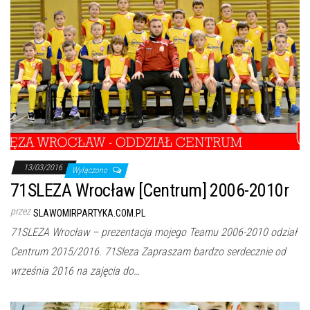
13/03/2016
Wyłączono
71SLEZA Wrocław [Centrum] 2006-2010r
przez
SLAWOMIRPARTYKA.COM.PL
71SLEZA Wrocław – prezentacja mojego Teamu 2006-2010 odział
Centrum 2015/2016. 71Sleza Zapraszam bardzo serdecznie od
września 2016 na zajęcia do…