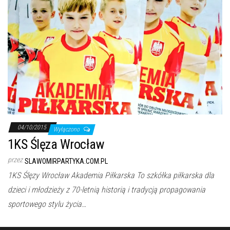
04/10/2015
Wyłączono
1KS Ślęza Wrocław
przez
SLAWOMIRPARTYKA.COM.PL
1KS Ślęzy Wrocław Akademia Piłkarska To szkółka piłkarska dla
dzieci i młodzieży z 70-letnią historią i tradycją propagowania
sportowego stylu życia…