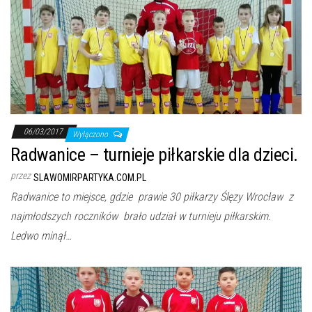
06/03/2017
Wyłączono
Radwanice – turnieje piłkarskie dla dzieci.
przez
SLAWOMIRPARTYKA.COM.PL
Radwanice to miejsce, gdzie prawie 30 piłkarzy Ślęzy Wrocław z
najmłodszych roczników brało udział w turnieju piłkarskim.
Ledwo minął…