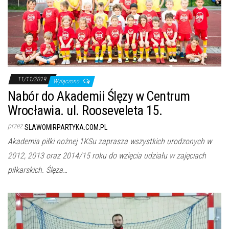
j
ę
11/11/2019
Wyłączono
Nabór do Akademii Ślęzy w Centrum
Wrocławia. ul. Rooseveleta 15.
przez
SLAWOMIRPARTYKA.COM.PL
Akademia piłki nożnej 1KSu zaprasza wszystkich urodzonych w
2012, 2013 oraz 2014/15 roku do wzięcia udziału w zajęciach
piłkarskich. Ślęza…