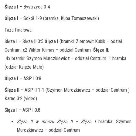
Ślęza I
– Bystrzyca 0-4
Ślęza I
– Sokół 1-9 (bramka: Kuba Tomaszewski)
Faza Finałowa:
Ślęza I – Ślęza II 3:5
Ślęza I
(bramki: Ziemowit Kubik – odział
Centrum, x2 Wiktor Klimas – oddział Centrum
Ślęza II
:
4x bramki: Szymon Murczkiewicz – oddział Centrum 1 bramka
(odział Księże Małe)
Ślęza I
– ASP I 0:8
Ślęza II
– ASP II 1-1 (Szymon Murczkiewicz – oddział Centrum )
Karne 3:2 (video)
Ślęza I – ASP I 0:8
Ślęza II w meczu Ślęza II – Ślęza I
bramka: Szymon
Murczkiewicz – oddział Centrum