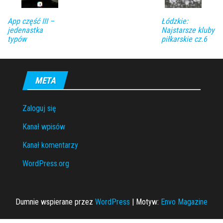
App część III –
Łódzkie:
jedenastka
Najstarsze kluby
typów
piłkarskie cz.6
META
Zaloguj się
Kanał wpisów
Kanał komentarzy
WordPress.org
Dumnie wspierane przez
WordPress
|
Motyw:
Envo Magazine