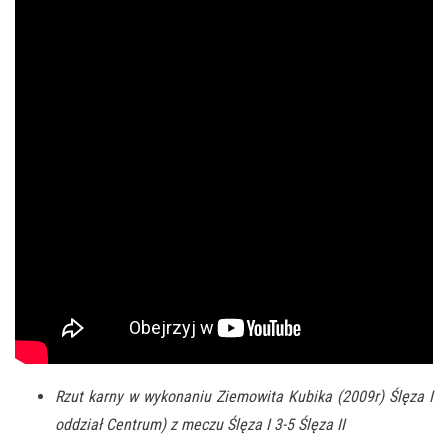
Rzut karny w wykonaniu Ziemowita Kubika (2009r)
Ślęza I
oddział Centrum) z meczu Ślęza I 3-5 Ślęza II