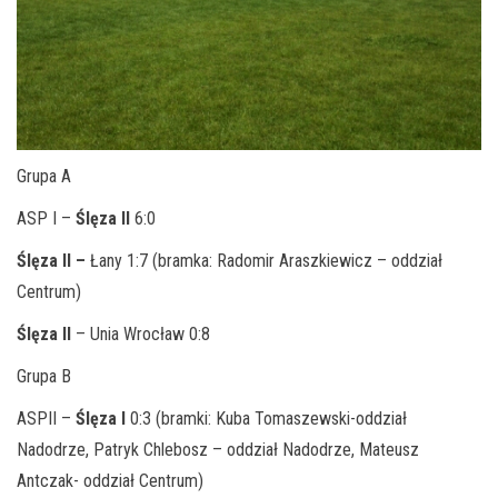
Grupa A
ASP I –
Ślęza II
6:0
Ślęza II
–
Łany 1:7 (bramka: Radomir Araszkiewicz – oddział
Centrum)
Ślęza II
– Unia Wrocław 0:8
Grupa B
ASPII –
Ślęza I
0:3 (bramki: Kuba Tomaszewski-oddział
Nadodrze, Patryk Chlebosz – oddział Nadodrze, Mateusz
Antczak- oddział Centrum)