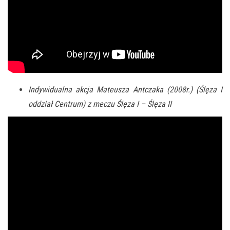
Indywidualna akcja Mateusza Antczaka (2008r.) (Ślęza I
oddział Centrum) z meczu Ślęza I – Ślęza II