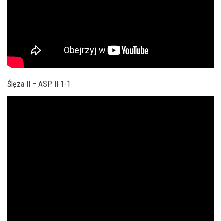
Ślęza II – ASP II 1-1