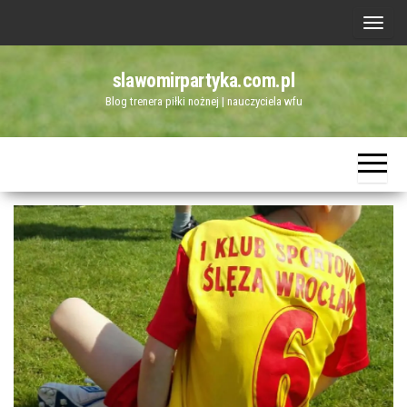
Przejdź
P
do
r
treści
slawomirpartyka.com.pl
z
Blog trenera piłki nożnej | nauczyciela wfu
e
ł
ą
c
z
n
a
w
i
g
a
c