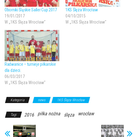
Oborniki Śląskie Saller Cup 2017
1KS Ślęza Wrocław
19/01/2017
04/10/2015
W „1KS Ślęza Wrocław"
W „1KS Ślęza Wrocław"
Radwanice – turnieje piłkarskie
dla dzieci.
06/03/2017
W „1KS Ślęza Wrocław"
Kategoria
news
1KS Ślęza Wrocław
piłka nożna
wrocław
2016
ślęza
Tagi