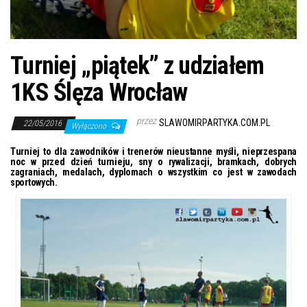
j
ę
Turniej „piątek” z udziałem
1KS Ślęza Wrocław
przez
SLAWOMIRPARTYKA.COM.PL
22/05/2016
Wyłączono
Turniej to dla zawodników i trenerów nieustanne myśli, nieprzespana
noc w przed dzień turnieju, sny o rywalizacji, bramkach, dobrych
zagraniach, medalach, dyplomach o wszystkim co jest w zawodach
sportowych.