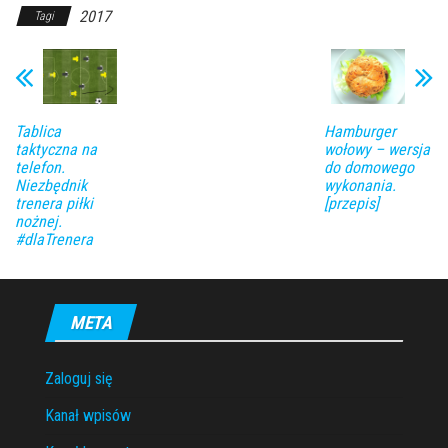
2017
Tagi
Tablica
Hamburger
taktyczna na
wołowy – wersja
telefon.
do domowego
Niezbędnik
wykonania.
trenera piłki
[przepis]
nożnej.
#dlaTrenera
META
Zaloguj się
Kanał wpisów