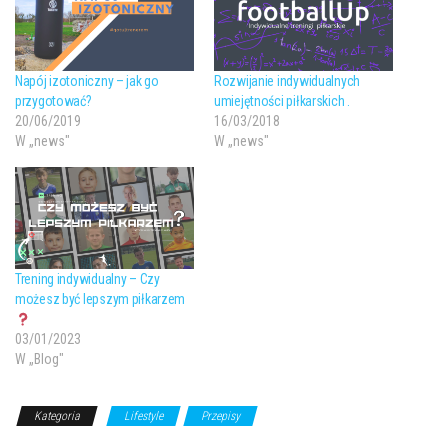
Napój izotoniczny – jak go
Rozwijanie indywidualnych
przygotować?
umiejętności piłkarskich .
20/06/2019
16/03/2018
W „news"
W „news"
Trening indywidualny – Czy
możesz być lepszym piłkarzem
03/01/2023
W „Blog"
Kategoria
Lifestyle
Przepisy