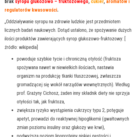
brak
syropu glukozowo – fruktozowego
,
cukier
,
aromatów i
regulatorów kwasowości
.
„Oddziaływanie syropu na zdrowie ludzkie jest przedmiotem
licznych badań naukowych. Dotąd ustalono, że spożywanie dużych
ilości produktów zawierających syrop glukozowo-fruktozowy: [
źródło: wikipedia]
powoduje szybkie tycie i chroniczną otyłość (fruktoza
spożywana nawet w niewielkich ilościach, nastawia
organizm na produkcję tkanki tłuszczowej, zwłaszcza
gromadzącej się wokół narządów wewnętrznych). Według
prof. Grażyny Cichosz, żaden inny składnik diety nie sprzyja
otyłości tak, jak fruktoza,
zwiększa ryzyko wystąpienia cukrzycy typu 2, potęguje
apetyt, prowadzi do reaktywnej hipoglikemii (gwałtownych
zmian poziomu insuliny oraz glukozy we krwi),
podwyższa poziom lipoproteiny niskiej gęstości i