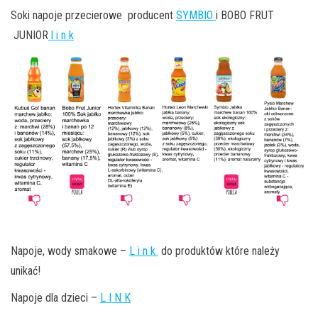
Soki napoje przecierowe producent
SYMBIO
i BOBO FRUT
JUNIOR
l i n k
Napoje, wody smakowe –
L i n k
do produktów które należy
unikać!
Napoje dla dzieci –
L I N K