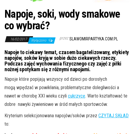
j
ę
Napoje, soki, wody smakowe
co wybrać?
przez
SLAWOMIRPARTYKA.COM.PL
16/02/2017
Wyłączono
Napoje to ciekawy temat, czasem bagatelizowany, etykiety
napojów, soków kryją w sobie dużo ciekawych rzeczy.
Podczas zajęć wychowania fizycznego czy zajęć z piłki
nożnej spotykam się z różnymi napojami.
Napoje które popijają wszyscy od dzieci po dorosłych
mogą wpędzać w powikłania, problematyczne dolegliwości a
nawet w chorobę XXI wieku czyli
cukrzycę
. Warto kształtować te
dobre nawyki żywieniowe w śród małych sportowców.
Kryterium selekcjonowana napojów/soków przez
CZYTAJ SKŁAD
to: