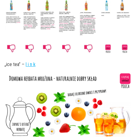
„ice tea” –
l i n k