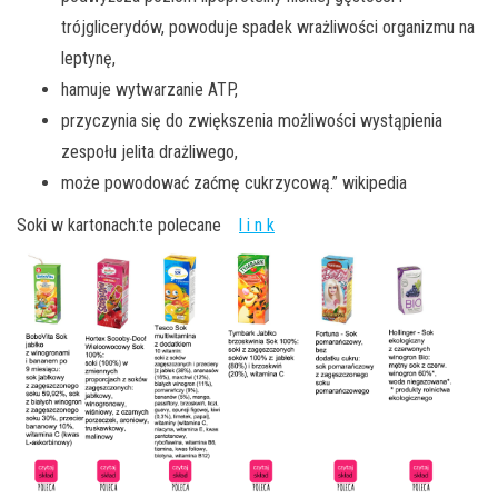
trójglicerydów, powoduje spadek wrażliwości organizmu na
leptynę,
hamuje wytwarzanie ATP,
przyczynia się do zwiększenia możliwości wystąpienia
zespołu jelita drażliwego,
może powodować zaćmę cukrzycową.” wikipedia
Soki w kartonach:te polecane
l i n k