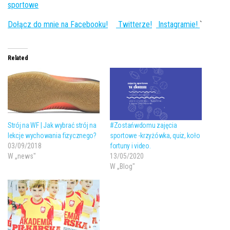
sportowe
Dołącz do mnie na Facebooku!
Twitterze!
Instagramie!
`
Related
Strój na WF | Jak wybrać strój na
#Zostańwdomu zajęcia
lekcje wychowania fizycznego?
sportowe -krzyżówka, quiz, koło
03/09/2018
fortuny i video.
W „news"
13/05/2020
W „Blog"