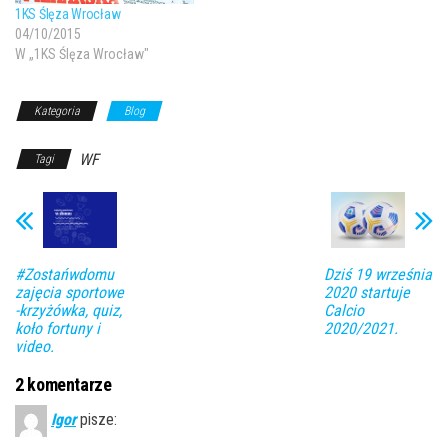
1KS Ślęza Wrocław
04/10/2015
W „1KS Ślęza Wrocław"
Kategoria
Blog
WF
Tagi
#Zostańwdomu
Dziś 19 września
zajęcia sportowe
2020 startuje
-krzyżówka, quiz,
Calcio
koło fortuny i
2020/2021.
video.
2 komentarze
Igor
pisze: