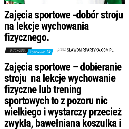
j
ę
Zajęcia sportowe -dobór stroju
na lekcje wychowania
fizycznego.
przez
SLAWOMIRPARTYKA.COM.PL
04/09/2020
Wyłączono
Zajęcia sportowe – dobieranie
stroju na lekcje wychowanie
fizyczne lub trening
sportowych to z pozoru nic
wielkiego i wystarczy przecież
zwykła, bawełniana koszulka i