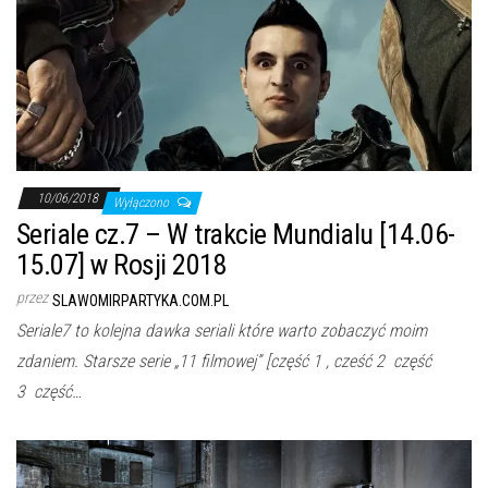
10/06/2018
Wyłączono
Seriale cz.7 – W trakcie Mundialu [14.06-
15.07] w Rosji 2018
przez
SLAWOMIRPARTYKA.COM.PL
Seriale7 to kolejna dawka seriali które warto zobaczyć moim
zdaniem. Starsze serie „11 filmowej” [część 1 , cześć 2 część
3 część…