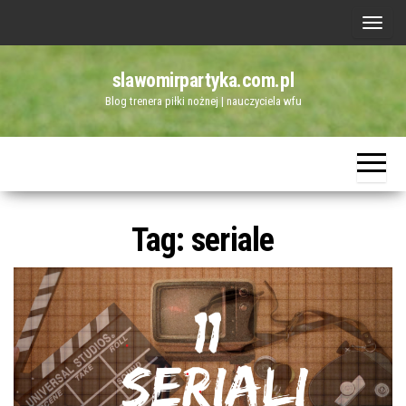
Przejdź
P
do
r
treści
slawomirpartyka.com.pl
z
Blog trenera piłki nożnej | nauczyciela wfu
e
ł
ą
c
z
Tag:
seriale
n
a
w
i
g
a
c