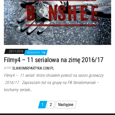
20/11/2016
Wyłączono
Filmy4 – 11 serialowa na zimę 2016/17
przez
SLAWOMIRPARTYKA.COM.PL
Filmy4 – 11 seriali które chciałem polecić na sezon grzewczy
2016/17. Zapraszam też na grupę na FB Serialomaniak –
kochamy seriale…
Stronicowanie
1
2
Następne
wpisów