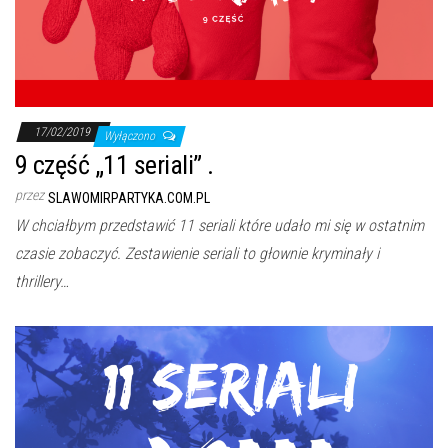
17/02/2019
Wyłączono
9 część „11 seriali” .
przez
SLAWOMIRPARTYKA.COM.PL
W chciałbym przedstawić 11 seriali które udało mi się w ostatnim
czasie zobaczyć. Zestawienie seriali to głownie kryminały i
thrillery…