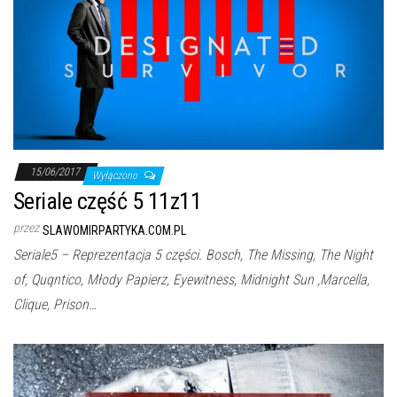
15/06/2017
Wyłączono
Seriale część 5 11z11
przez
SLAWOMIRPARTYKA.COM.PL
Seriale5 – Reprezentacja 5 części. Bosch, The Missing, The Night
of, Quqntico, Młody Papierz, Eyewitness, Midnight Sun ,Marcella,
Clique, Prison…