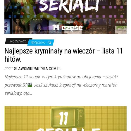
07/02/2025
Wyłączono
Najlepsze kryminały na wieczór – lista 11
hitów.
przez
SLAWOMIRPARTYKA.COM.PL
Najlepsze 11 seriali w tym kryminałów do obejrzenia – szybki
przewodnik!
Jeśli szukasz inspiracji na wieczorny maraton
serialowy, oto…