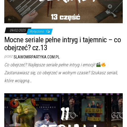
j
ę
09/02/2025
Wyłączono
Mocne seriale pełne intryg i tajemnic – co
obejrzeć? cz.13
przez
SLAWOMIRPARTYKA.COM.PL
Co obejrzeć? Najlepsze seriale pełne intryg i emocji!
Zastanawiasz się, co obejrzeć w wolnym czasie? Szukasz seriali,
które wciągną…