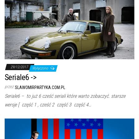
29/12/2017
Wyłączono
Seriale6 ->
przez
SLAWOMIRPARTYKA.COM.PL
Seriale6 – to już 6 cześć seriali które warto zobaczyć. starsze
wersje [ część 1 , cześć 2 część 3 część 4…