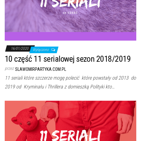
16/01/2020
Wyłączono
10 część 11 serialowej sezon 2018/2019
przez
SLAWOMIRPARTYKA.COM.PL
11 seriali które szczerze mogę polecić które powstały od 2013 do
2019 od Kryminału i Thrillera z domieszką Polityki kto…