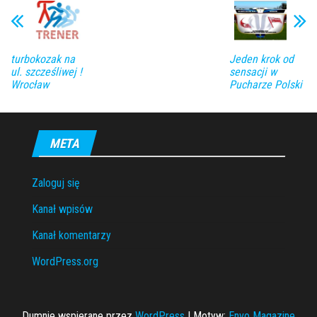
turbokozak na
Jeden krok od
ul. szcześliwej !
sensacji w
Wrocław
Pucharze Polski
META
Zaloguj się
Kanał wpisów
Kanał komentarzy
WordPress.org
Dumnie wspierane przez
WordPress
|
Motyw:
Envo Magazine