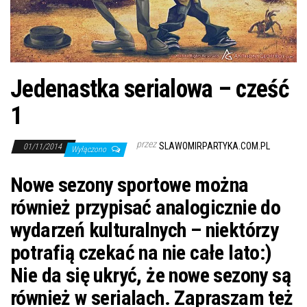
j
ę
Jedenastka serialowa – cześć
1
przez
SLAWOMIRPARTYKA.COM.PL
01/11/2014
Wyłączono
Nowe sezony sportowe można
również przypisać analogicznie do
wydarzeń kulturalnych – niektórzy
potrafią czekać na nie całe lato:)
Nie da się ukryć, że nowe sezony są
również w serialach. Zapraszam też