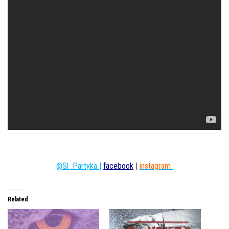
@Sl_Partyka |
facebook
|
instagram
Related