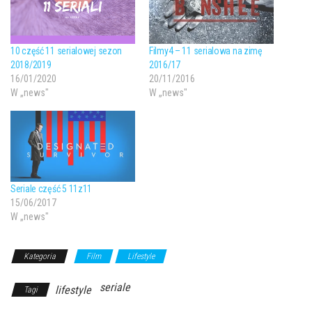
10 część 11 serialowej sezon
Filmy4 – 11 serialowa na zimę
2018/2019
2016/17
16/01/2020
20/11/2016
W „news"
W „news"
Seriale część 5 11z11
15/06/2017
W „news"
Kategoria
Film
Lifestyle
seriale
lifestyle
Tagi