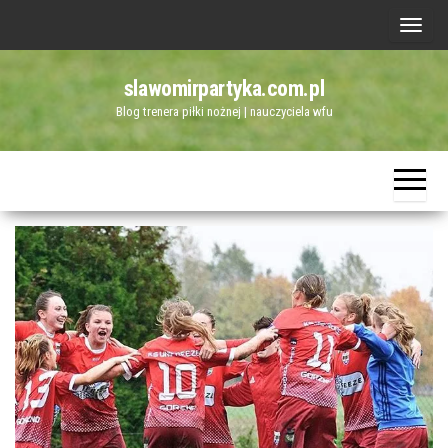
Przejdź
P
do
r
treści
slawomirpartyka.com.pl
z
Blog trenera piłki nożnej | nauczyciela wfu
e
ł
ą
c
z
n
a
w
i
g
a
c