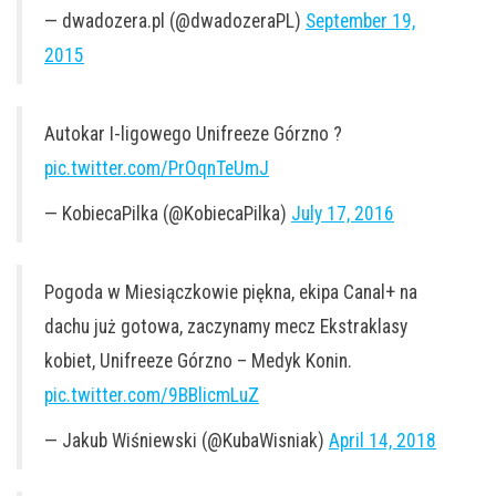
— dwadozera.pl (@dwadozeraPL)
September 19,
2015
Autokar I-ligowego Unifreeze Górzno ?
pic.twitter.com/PrOqnTeUmJ
— KobiecaPilka (@KobiecaPilka)
July 17, 2016
Pogoda w Miesiączkowie piękna, ekipa Canal+ na
dachu już gotowa, zaczynamy mecz Ekstraklasy
kobiet, Unifreeze Górzno – Medyk Konin.
pic.twitter.com/9BBlicmLuZ
— Jakub Wiśniewski (@KubaWisniak)
April 14, 2018