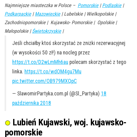
Najmniejsze miasteczka w Polsce –
Pomorskie
|
Podlaskie
|
Podkarpackie
|
Mazowieckie
| Lubelskie | Wielkopolskie |
Zachodniopomorskie | Kujawsko- Pomorskie | Opolskie |
Małopolskie |
Świętokrzyskie
|
Jeśli chciałby ktoś skorzystać ze zniżki rezerwacyjnej
(w wysokości 50 zł!) na nocleg przez
https://t.co/D2wLmMh6au
polecam skorzystać z tego
linka.
https://t.co/wdOM4gu7Mu
pic.twitter.com/OB979MXQpC
— SlawomirPartyka.com.pl (@Sl_Partyka)
18
października 2018
Lubień Kujawski, woj. kujawsko-
pomorskie