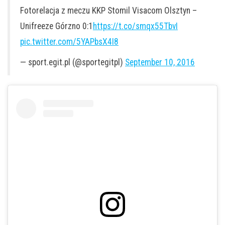
Fotorelacja z meczu KKP Stomil Visacom Olsztyn –
Unifreeze Górzno 0:1
https://t.co/smqx55TbvI
pic.twitter.com/5YAPbsX4I8
— sport.egit.pl (@sportegitpl)
September 10, 2016