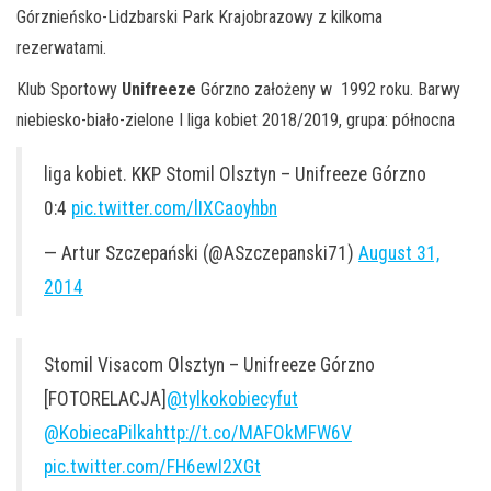
Górznieńsko-Lidzbarski Park Krajobrazowy z kilkoma
rezerwatami.
Klub Sportowy
Unifreeze
Górzno założeny w 1992 roku. Barwy
niebiesko-biało-zielone I liga kobiet 2018/2019, grupa: północna
liga kobiet. KKP Stomil Olsztyn – Unifreeze Górzno
0:4
pic.twitter.com/lIXCaoyhbn
— Artur Szczepański (@ASzczepanski71)
August 31,
2014
Stomil Visacom Olsztyn – Unifreeze Górzno
[FOTORELACJA]
@tylkokobiecyfut
@KobiecaPilka
http://t.co/MAFOkMFW6V
pic.twitter.com/FH6ewI2XGt