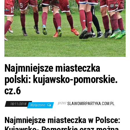
j
ę
Najmniejsze miasteczka
polski: kujawsko-pomorskie.
cz.6
przez
SLAWOMIRPARTYKA.COM.PL
18/11/2018
Wyłączono
Najmniejsze miasteczka w Polsce:
Kujawsko- Pomorskie oraz można