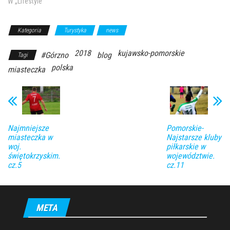
W „Lifestyle"
Kategoria
Turystyka
news
2018
kujawsko-pomorskie
#Górzno
blog
Tagi
polska
miasteczka
Najmniejsze
Pomorskie-
miasteczka w
Najstarsze kluby
woj.
piłkarskie w
świętokrzyskim.
województwie.
cz.5
cz.11
META