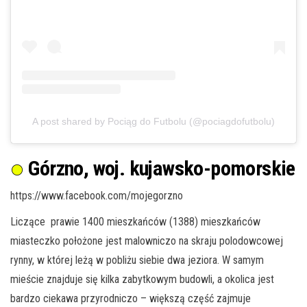
A post shared by Pociąg do Futbolu (@pociagdofutbolu)
Górzno, woj. kujawsko-pomorskie
https://www.facebook.com/mojegorzno
Liczące prawie 1400 mieszkańców (1388) mieszkańców
miasteczko położone jest malowniczo na skraju polodowcowej
rynny, w której leżą w pobliżu siebie dwa jeziora. W samym
mieście znajduje się kilka zabytkowym budowli, a okolica jest
bardzo ciekawa przyrodniczo – większą część zajmuje