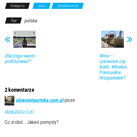
Kategoria
news
Testy&Recenzje
polska
Tagi
Dlaczego warto
Wino –
podróżować?
czerwone czy
białe, Włoskie,
Francuskie,
Hiszpańskie?
2 komentarze
slawomirpartyka.com.pl
pisze:
08/06/2023 o 11:41
Co zrobić… Jakieś pomysły?