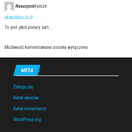
Nauczyciel
pisze:
08/06/2023 o 13:19
To jest jakiś ponury żart….
Możliwość komentowania została wyłączona.
META
Zaloguj się
Kanał wpisów
Kanał komentarzy
WordPress.org