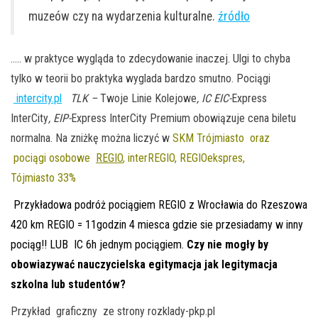
muzeów czy na wydarzenia kulturalne.
źródło
….. w praktyce wygląda to zdecydowanie inaczej. Ulgi to chyba
tylko w teorii bo praktyka wyglada bardzo smutno. Pociągi
intercity.pl
TLK –
Twoje Linie Kolejowe
, IC EIC-
Express
InterCity
, EIP-
Express InterCity Premium obowiązuje cena biletu
normalna. Na zniżkę można liczyć w
SKM Trójmiasto oraz
pociągi osobowe
REGIO
, interREGIO, REGIOekspres,
Tójmiasto 33%
Przykładowa podróż pociągiem REGIO z Wrocławia do Rzeszowa
420 km REGIO = 11godzin 4 miesca gdzie sie przesiadamy w inny
pociąg!! LUB IC 6h jednym pociągiem.
Czy nie mogły by
obowiazywać nauczycielska egitymacja jak legitymacja
szkolna lub studentów?
Przykład graficzny ze strony rozklady-pkp.pl