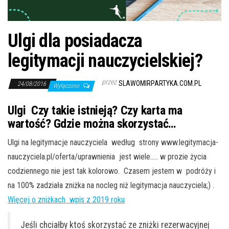
j
ę
Ulgi dla posiadacza
legitymacji nauczycielskiej?
przez
SLAWOMIRPARTYKA.COM.PL
24/08/2016
Wyłączono
Ulgi Czy takie istnieją? Czy karta ma
wartość? Gdzie można skorzystać…
Ulgi na legitymacje nauczyciela według strony www.legitymacja-
nauczyciela.pl/oferta/uprawnienia jest wiele….. w prozie życia
codziennego nie jest tak kolorowo. Czasem jestem w podróży i
na 100% zadziała zniżka na nocleg niż legitymacja nauczyciela;) .
Więcej o zniżkach wpis z 2019 roku
Jeśli chciałby ktoś skorzystać ze zniżki rezerwacyjnej