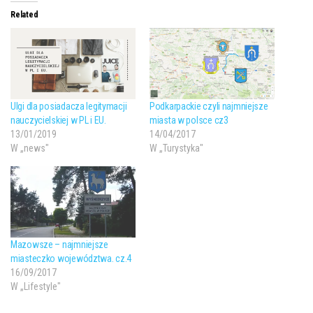
Related
Ulgi dla posiadacza legitymacji
Podkarpackie czyli najmniejsze
nauczycielskiej w PL i EU.
miasta w polsce cz3
13/01/2019
14/04/2017
W „news"
W „Turystyka"
Mazowsze – najmniejsze
miasteczko województwa. cz.4
16/09/2017
W „Lifestyle"