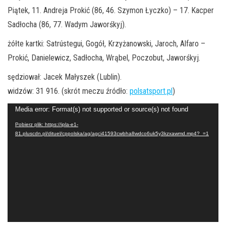
Piątek, 11. Andreja Prokić (86, 46. Szymon Łyczko) – 17. Kacper
Sadłocha (86, 77. Wadym Jaworśkyj).
żółte kartki: Satrústegui, Gogół, Krzyżanowski, Jaroch, Alfaro –
Prokić, Danielewicz, Sadłocha, Wrąbel, Poczobut, Jaworśkyj.
sędziował: Jacek Małyszek (Lublin).
widzów: 31 916. (skrót meczu źródło:
polsatsport.pl
)
Odtwarzacz
Media error: Format(s) not supported or source(s) not found
video
Pobierz plik: https://ipla-e1-
81.pluscdn.pl/dituel/cppolska/ag/agci41593cwbha8wdco6uk5y3kzxawmd.mp4?_=1