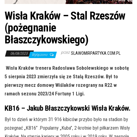
j
ę
Wisła Kraków – Stal Rzeszów
(pożegnanie
Błaszczykowskiego)
przez
SLAWOMIRPARTYKA.COM.PL
06/08/2023
Wyłączono
Wisła Kraków trenera Radosława Sobolewskiego w sobotę
5 sierpnia 2023 zmierzyła się ze Stalą Rzeszów. Był to
pierwszy mecz domowy Wiślaków rozegrany na R22 w
ramach sezonu 2023/24 Fortuny 1 Ligi.
KB16 –
Jakub Błaszczykowski Wisła Kraków.
Był to dzień w którym 31 916 kibiców przybo było na stadion by
pożegnać „KB16” .Popularny „Kuba”, 2-krotnie był piłkarzem Wisły
Kraków. Na starcie kariery w 2005 roku i w 2019 roku. W zespole