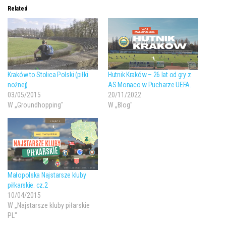
Related
Kraków to Stolica Polski (piłki
Hutnik Kraków – 26 lat od gry z
nożnej)
AS Monaco w Pucharze UEFA.
03/05/2015
20/11/2022
W „Groundhopping"
W „Blog"
Małopolska Najstarsze kluby
piłkarskie. cz.2
10/04/2015
W „Najstarsze kluby piłarskie
PL"