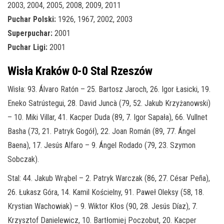
2003, 2004, 2005, 2008, 2009, 2011
Puchar Polski:
1926, 1967, 2002, 2003
Superpuchar:
2001
Puchar Ligi:
2001
Wisła Kraków 0-0 Stal Rzeszów
Wisła: 93. Álvaro Ratón – 25. Bartosz Jaroch, 26. Igor Łasicki, 19.
Eneko Satrústegui, 28. David Juncà (79, 52. Jakub Krzyżanowski)
– 10. Miki Villar, 41. Kacper Duda (89, 7. Igor Sapała), 66. Vullnet
Basha (73, 21. Patryk Gogół), 22. Joan Román (89, 77. Ángel
Baena), 17. Jesús Alfaro – 9. Ángel Rodado (79, 23. Szymon
Sobczak).
Stal: 44. Jakub Wrąbel – 2. Patryk Warczak (86, 27. César Peña),
26. Łukasz Góra, 14. Kamil Kościelny, 91. Paweł Oleksy (58, 18.
Krystian Wachowiak) – 9. Wiktor Kłos (90, 28. Jesús Díaz), 7.
Krzysztof Danielewicz, 10. Bartłomiej Poczobut, 20. Kacper