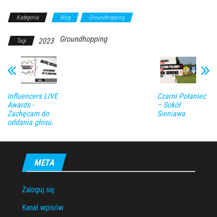
Kategoria
Blog
Groundhopping
Groundhopping
2023
Tagi
Influencers LIVE
Czarni Połaniec
Awards -
– Sokół
Zachęcam do
Sieniawa
oddania głosu.
META
Zaloguj się
Kanał wpisów